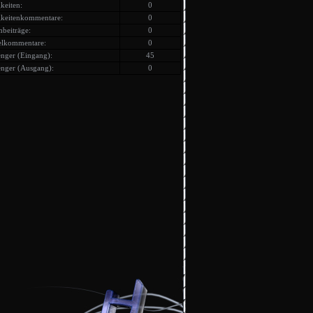
keiten:
0
keitenkommentare:
0
beiträge:
0
elkommentare:
0
nger (Eingang):
45
nger (Ausgang):
0