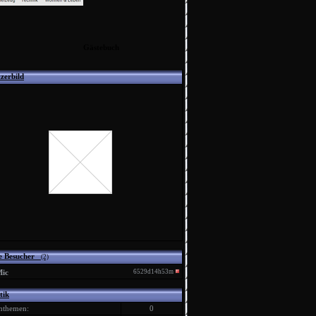
Gästebuch
zerbild
e Besucher
(2)
6529d14h53m
ic
tik
mthemen:
0