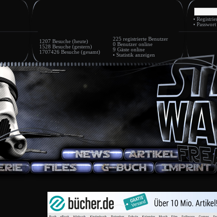
•
Registrie
•
Passwort
225
registrierte Benutzer
1207 Besuche (heute)
0 Benutzer
online
1528 Besuche (gestern)
9 Gäste
online
1707426 Besuche (gesamt)
•
Statistik anzeigen