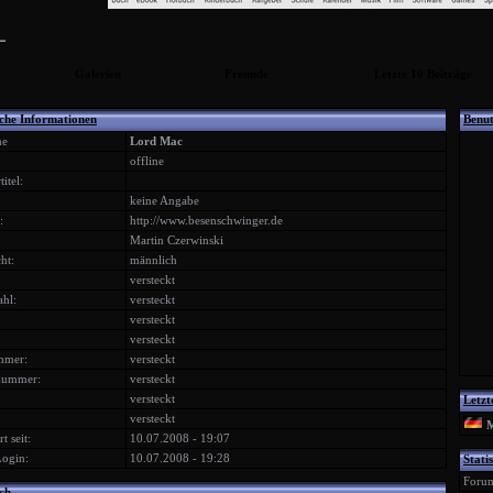
L
Galerien
Freunde
Letzte 10 Beiträge
iche Informationen
Benut
me
Lord Mac
offline
itel:
keine Angabe
:
http://www.besenschwinger.de
Martin Czerwinski
ht:
männlich
versteckt
ahl:
versteckt
versteckt
versteckt
mmer:
versteckt
nummer:
versteckt
versteckt
Letzt
versteckt
M
t seit:
10.07.2008 - 19:07
Login:
10.07.2008 - 19:28
Statis
Foru
ch