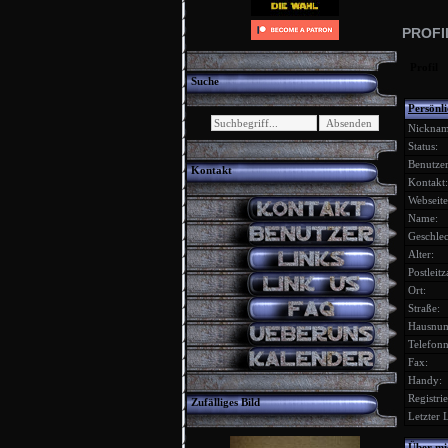
PROFI
Profil
Suche
Persönl
Nickna
Status:
Benutzert
Kontakt
Kontakt:
Webseite
Name:
Geschlec
Alter:
Postleitz
Ort:
Straße:
Hausnu
Telefon
Fax:
Handy:
Registrier
Zufälliges Bild
Letzter 
Über mi