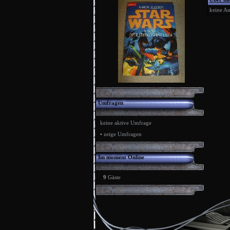
keine A
Umfragen
keine aktive Umfrage
•
zeige Umfragen
Im moment Online
9
Gäste