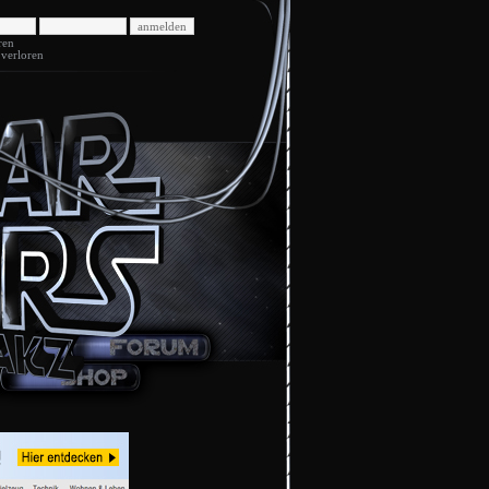
ren
 verloren