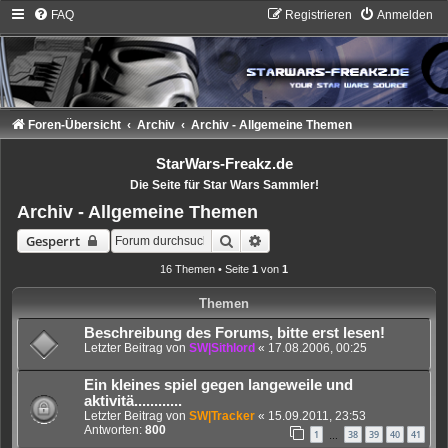
FAQ
Registrieren
Anmelden
Foren-Übersicht
Archiv
Archiv - Allgemeine Themen
StarWars-Freakz.de
Die Seite für Star Wars Sammler!
Archiv - Allgemeine Themen
Suche
Erweiterte Suche
Gesperrt
16 Themen • Seite
1
von
1
Themen
Beschreibung des Forums, bitte erst lesen!
Letzter Beitrag von
SW|Sithlord
«
17.08.2006, 00:25
Ein kleines spiel gegen langeweile und
aktivitä............
Letzter Beitrag von
SW|Tracker
«
15.09.2011, 23:53
Antworten:
800
1
38
39
40
41
…