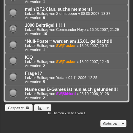
Antworten:
1
mein BF2 Clan, suche members!
Letzter Beitrag von
Stormtrooper
«
08.05.2007, 13:37
Antworten:
9
1000 Beiträge! ! ! ! !
Letzter Beitrag von
Commander Neyo
«
16.03.2007, 21:29
Antworten:
10
*Null-Poster* werden am 15.01. gelöscht!!!
Letzter Beitrag von
SW|Tracker
«
13.03.2007, 20:51
Antworten:
1
ICQ
Letzter Beitrag von
SW|Tracker
«
18.02.2007, 12:45
Antworten:
2
Frage !?
Letzter Beitrag von
Yoda
«
04.11.2006, 12:25
Antworten:
5
Name des B-Games ist nun auch gefunden!!!
Letzter Beitrag von
SW|Sithlord
«
28.10.2006, 01:28
Antworten:
2
Gesperrt
16 Themen • Seite
1
von
1
Gehe zu