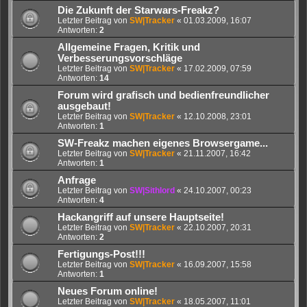
Die Zukunft der Starwars-Freakz?
Letzter Beitrag von
SW|Tracker
«
01.03.2009, 16:07
Antworten:
2
Allgemeine Fragen, Kritik und
Verbesserungsvorschläge
Letzter Beitrag von
SW|Tracker
«
17.02.2009, 07:59
Antworten:
14
Forum wird grafisch und bedienfreundlicher
ausgebaut!
Letzter Beitrag von
SW|Tracker
«
12.10.2008, 23:01
Antworten:
1
SW-Freakz machen eigenes Browsergame...
Letzter Beitrag von
SW|Tracker
«
21.11.2007, 16:42
Antworten:
1
Anfrage
Letzter Beitrag von
SW|Sithlord
«
24.10.2007, 00:23
Antworten:
4
Hackangriff auf unsere Hauptseite!
Letzter Beitrag von
SW|Tracker
«
22.10.2007, 20:31
Antworten:
2
Fertigungs-Post!!!
Letzter Beitrag von
SW|Tracker
«
16.09.2007, 15:58
Antworten:
1
Neues Forum online!
Letzter Beitrag von
SW|Tracker
«
18.05.2007, 11:01