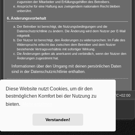
zugunsten der Mitarbeiter und Erfüllungsgehilfen des Betreibers.
Ansprüche für eine Haftung aus zwingendem nationalem Recht bleiben
unberührt.
6. Änderungsvorbehalt
Der Betreiber ist berechtigt, die Nutzungsbedingungen und die
Datenschutzrichtlinie zu ändern. Die Änderung wird dem Nutzer per E-Mail
mitgeteilt.
Der Nutzer ist berechtigt, den Änderungen zu widersprechen. Im Falle des
Widerspruchs erlischt das zwischen dem Betreiber und dem Nutzer
bestehende Vertragsverhältnis mit sofortiger Wirkung.
Die Änderungen gelten als anerkannt und verbindlich, wenn der Nutzer den
Änderungen zugestimmt hat.
Informationen über den Umgang mit deinen persönlichen Daten
sind in der Datenschutzrichtlinie enthalten.
Zurück zur Anmeldemaske
Diese Website nutzt Cookies, um dir den
bestmöglichen Komfort bei der Nutzung zu
Foren-Übersicht
Alle Zeiten sind
UTC+02:00
Powered by
phpBB
® Forum Software © phpBB Limited
bieten.
Mehr erfahren
Deutsche Übersetzung durch
phpBB.de
Style: Carbon by Joyce&Luna
phpBB-Style-Design
Verstanden!