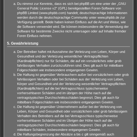
Du nimmst zur Kenntnis, dass es sich bei phpBB um eine unter der „
GNU
General Public License v2
“ (GPL) bereitgestellten Foren-Software von
phpBB Limited (www.phpbb.com) handelt; deutschsprachige Informationen
werden durch die deutschsprachige Community unter www.phpbb.de zur
Verfügung gestellt. Beide haben keinen Einfluss auf die Art und Weise, wie
die Software verwendet wird. Sie können insbesondere die Verwendung der
Software für bestimmte Zwecke nicht untersagen oder auf Inhalte fremder
Foren Einfluss nehmen.
5. Gewährleistung
Der Betreiber haftet mit Ausnahme der Verletzung von Leben, Körper und
Gesundheit und der Verletzung wesentlicher Vertragspflichten
(Kardinalpflichten) nur für Schäden, die auf ein vorsätzliches oder grob
fahrlässiges Verhalten zurückzuführen sind. Dies gilt auch für mittelbare
Folgeschäden wie insbesondere entgangenen Gewinn.
Die Haftung ist gegenüber Verbrauchern außer bei vorsätzlichem oder grob
fahrlässigem Verhalten oder bei Schäden aus der Verletzung von Leben,
Körper und Gesundheit und der Verletzung wesentlicher Vertragspflichten
(Kardinalpflichten) auf die bei Vertragsschluss typischerweise
vorhersehbaren Schäden und im übrigen der Höhe nach auf die
vertragstypischen Durchschnittsschäden begrenzt. Dies gilt auch für
mittelbare Folgeschäden wie insbesondere entgangenen Gewinn.
Die Haftung ist gegenüber Unternehmern außer bei der Verletzung von
Leben, Körper und Gesundheit oder vorsätzlichem oder grob fahrlässigem
Verhalten des Betreibers auf die bei Vertragsschluss typischerweise
vorhersehbaren Schäden und im Übrigen der Höhe nach auf die
vertragstypischen Durchschnittsschäden begrenzt. Dies gilt auch für
mittelbare Schäden, insbesondere entgangenen Gewinn.
Die Haftungsbegrenzung der Absätze a bis c gilt sinngemäß auch