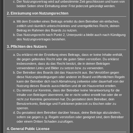
Der Nutzungsvertrag wird auf unbestimmte Zeit geschlossen und kann von
beiden Seiten ohne Einhaltung einer Frist jederzeit gekündigt werden.
2. Einräumung von Nutzungsrechten
Mit dem Erstellen eines Beitrags erteilst du dem Betreiber ein einfaches,
zeitlich und räumlich unbeschränktes und unentgeltliches Recht, deinen
Beitrag im Rahmen des Boards zu nutzen.
Das Nutzungsrecht nach Punkt 2, Unterpunkt a bleibt auch nach Kündigung
des Nutzungsvertrages bestehen.
3. Pflichten des Nutzers
Du erklärst mit der Erstellung eines Beitrags, dass er keine Inhalte enthält,
die gegen geltendes Recht oder die guten Sitten verstoßen. Du erklärst
insbesondere, dass du das Recht besitzt, die in deinen Beiträgen
verwendeten Links und Bilder zu setzen bzw. zu verwenden.
Der Betreiber des Boards übt das Hausrecht aus. Bei Verstößen gegen
diese Nutzungsbedingungen oder anderer im Board veröffentlichten Regeln
kann der Betreiber dich nach Abmahnung zeitweise oder dauerhaft von der
Nutzung dieses Boards ausschließen und dir ein Hausverbot erteilen.
Du nimmst zur Kenntnis, dass der Betreiber keine Verantwortung für die
Inhalte von Beiträgen übernimmt, die er nicht selbst erstellt hat oder die er
nicht zur Kenntnis genommen hat. Du gestattest dem Betreiber, dein
Benutzerkonto, Beiträge und Funktionen jederzeit zu löschen oder zu
sperren.
Du gestattest dem Betreiber darüber hinaus, deine Beiträge abzuändern,
sofern sie gegen o. g. Regeln verstoßen oder geeignet sind, dem Betreiber
oder einem Dritten Schaden zuzufügen.
4. General Public License