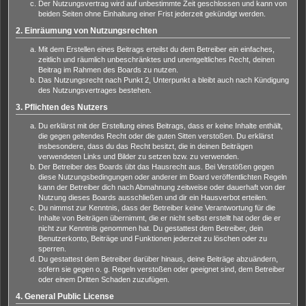
Der Nutzungsvertrag wird auf unbestimmte Zeit geschlossen und kann von
beiden Seiten ohne Einhaltung einer Frist jederzeit gekündigt werden.
2. Einräumung von Nutzungsrechten
Mit dem Erstellen eines Beitrags erteilst du dem Betreiber ein einfaches,
zeitlich und räumlich unbeschränktes und unentgeltliches Recht, deinen
Beitrag im Rahmen des Boards zu nutzen.
Das Nutzungsrecht nach Punkt 2, Unterpunkt a bleibt auch nach Kündigung
des Nutzungsvertrages bestehen.
3. Pflichten des Nutzers
Du erklärst mit der Erstellung eines Beitrags, dass er keine Inhalte enthält,
die gegen geltendes Recht oder die guten Sitten verstoßen. Du erklärst
insbesondere, dass du das Recht besitzt, die in deinen Beiträgen
verwendeten Links und Bilder zu setzen bzw. zu verwenden.
Der Betreiber des Boards übt das Hausrecht aus. Bei Verstößen gegen
diese Nutzungsbedingungen oder anderer im Board veröffentlichten Regeln
kann der Betreiber dich nach Abmahnung zeitweise oder dauerhaft von der
Nutzung dieses Boards ausschließen und dir ein Hausverbot erteilen.
Du nimmst zur Kenntnis, dass der Betreiber keine Verantwortung für die
Inhalte von Beiträgen übernimmt, die er nicht selbst erstellt hat oder die er
nicht zur Kenntnis genommen hat. Du gestattest dem Betreiber, dein
Benutzerkonto, Beiträge und Funktionen jederzeit zu löschen oder zu
sperren.
Du gestattest dem Betreiber darüber hinaus, deine Beiträge abzuändern,
sofern sie gegen o. g. Regeln verstoßen oder geeignet sind, dem Betreiber
oder einem Dritten Schaden zuzufügen.
4. General Public License