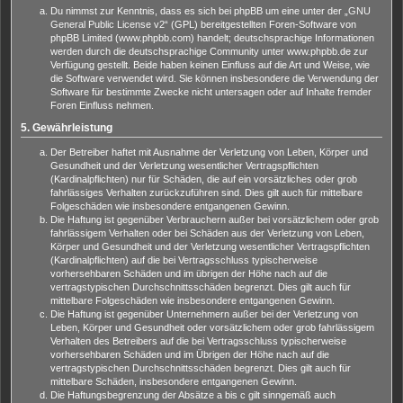
Du nimmst zur Kenntnis, dass es sich bei phpBB um eine unter der „
GNU
General Public License v2
“ (GPL) bereitgestellten Foren-Software von
phpBB Limited (www.phpbb.com) handelt; deutschsprachige Informationen
werden durch die deutschsprachige Community unter www.phpbb.de zur
Verfügung gestellt. Beide haben keinen Einfluss auf die Art und Weise, wie
die Software verwendet wird. Sie können insbesondere die Verwendung der
Software für bestimmte Zwecke nicht untersagen oder auf Inhalte fremder
Foren Einfluss nehmen.
5. Gewährleistung
Der Betreiber haftet mit Ausnahme der Verletzung von Leben, Körper und
Gesundheit und der Verletzung wesentlicher Vertragspflichten
(Kardinalpflichten) nur für Schäden, die auf ein vorsätzliches oder grob
fahrlässiges Verhalten zurückzuführen sind. Dies gilt auch für mittelbare
Folgeschäden wie insbesondere entgangenen Gewinn.
Die Haftung ist gegenüber Verbrauchern außer bei vorsätzlichem oder grob
fahrlässigem Verhalten oder bei Schäden aus der Verletzung von Leben,
Körper und Gesundheit und der Verletzung wesentlicher Vertragspflichten
(Kardinalpflichten) auf die bei Vertragsschluss typischerweise
vorhersehbaren Schäden und im übrigen der Höhe nach auf die
vertragstypischen Durchschnittsschäden begrenzt. Dies gilt auch für
mittelbare Folgeschäden wie insbesondere entgangenen Gewinn.
Die Haftung ist gegenüber Unternehmern außer bei der Verletzung von
Leben, Körper und Gesundheit oder vorsätzlichem oder grob fahrlässigem
Verhalten des Betreibers auf die bei Vertragsschluss typischerweise
vorhersehbaren Schäden und im Übrigen der Höhe nach auf die
vertragstypischen Durchschnittsschäden begrenzt. Dies gilt auch für
mittelbare Schäden, insbesondere entgangenen Gewinn.
Die Haftungsbegrenzung der Absätze a bis c gilt sinngemäß auch