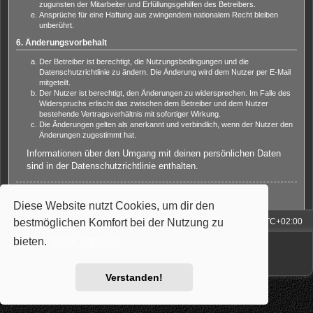
zugunsten der Mitarbeiter und Erfüllungsgehilfen des Betreibers.
Ansprüche für eine Haftung aus zwingendem nationalem Recht bleiben
unberührt.
6. Änderungsvorbehalt
Der Betreiber ist berechtigt, die Nutzungsbedingungen und die
Datenschutzrichtlinie zu ändern. Die Änderung wird dem Nutzer per E-Mail
mitgeteilt.
Der Nutzer ist berechtigt, den Änderungen zu widersprechen. Im Falle des
Widerspruchs erlischt das zwischen dem Betreiber und dem Nutzer
bestehende Vertragsverhältnis mit sofortiger Wirkung.
Die Änderungen gelten als anerkannt und verbindlich, wenn der Nutzer den
Änderungen zugestimmt hat.
Informationen über den Umgang mit deinen persönlichen Daten
sind in der Datenschutzrichtlinie enthalten.
Zurück zur Anmeldemaske
Diese Website nutzt Cookies, um dir den
bestmöglichen Komfort bei der Nutzung zu
Foren-Übersicht
Alle Zeiten sind
UTC+02:00
Powered by
phpBB
® Forum Software © phpBB Limited
bieten.
Mehr erfahren
Deutsche Übersetzung durch
phpBB.de
Style: Carbon by Joyce&Luna
phpBB-Style-Design
Verstanden!