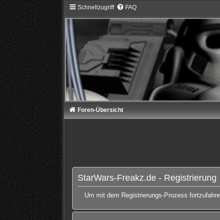
Schnellzugriff
FAQ
Foren-Übersicht
StarWars-Freakz.de - Registrierung
Um mit dem Registrierungs-Prozess fortzufahren