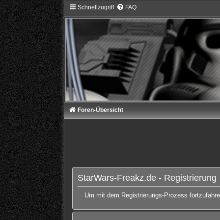
Schnellzugriff
FAQ
Foren-Übersicht
StarWars-Freakz.de - Registrierung
Um mit dem Registrierungs-Prozess fortzufahren