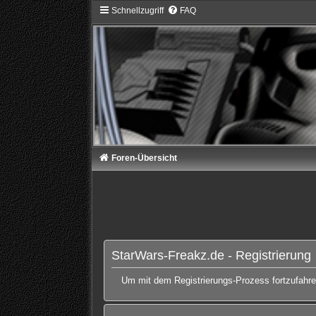
Schnellzugriff
FAQ
Foren-Übersicht
StarWars-Freakz.de - Registrierung
Um mit dem Registrierungs-Prozess fortzufahren