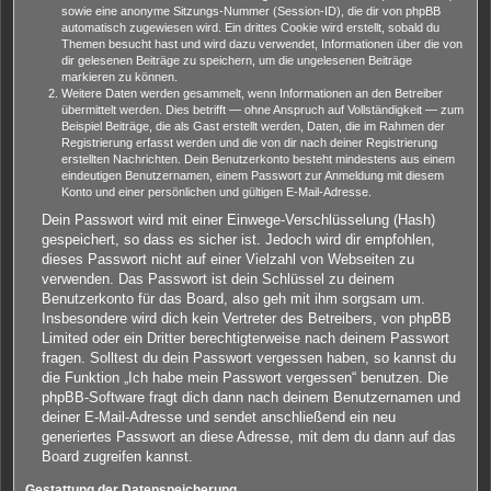
sowie eine anonyme Sitzungs-Nummer (Session-ID), die dir von phpBB
automatisch zugewiesen wird. Ein drittes Cookie wird erstellt, sobald du
Themen besucht hast und wird dazu verwendet, Informationen über die von
dir gelesenen Beiträge zu speichern, um die ungelesenen Beiträge
markieren zu können.
Weitere Daten werden gesammelt, wenn Informationen an den Betreiber
übermittelt werden. Dies betrifft — ohne Anspruch auf Vollständigkeit — zum
Beispiel Beiträge, die als Gast erstellt werden, Daten, die im Rahmen der
Registrierung erfasst werden und die von dir nach deiner Registrierung
erstellten Nachrichten. Dein Benutzerkonto besteht mindestens aus einem
eindeutigen Benutzernamen, einem Passwort zur Anmeldung mit diesem
Konto und einer persönlichen und gültigen E-Mail-Adresse.
Dein Passwort wird mit einer Einwege-Verschlüsselung (Hash)
gespeichert, so dass es sicher ist. Jedoch wird dir empfohlen,
dieses Passwort nicht auf einer Vielzahl von Webseiten zu
verwenden. Das Passwort ist dein Schlüssel zu deinem
Benutzerkonto für das Board, also geh mit ihm sorgsam um.
Insbesondere wird dich kein Vertreter des Betreibers, von phpBB
Limited oder ein Dritter berechtigterweise nach deinem Passwort
fragen. Solltest du dein Passwort vergessen haben, so kannst du
die Funktion „Ich habe mein Passwort vergessen“ benutzen. Die
phpBB-Software fragt dich dann nach deinem Benutzernamen und
deiner E-Mail-Adresse und sendet anschließend ein neu
generiertes Passwort an diese Adresse, mit dem du dann auf das
Board zugreifen kannst.
Gestattung der Datenspeicherung