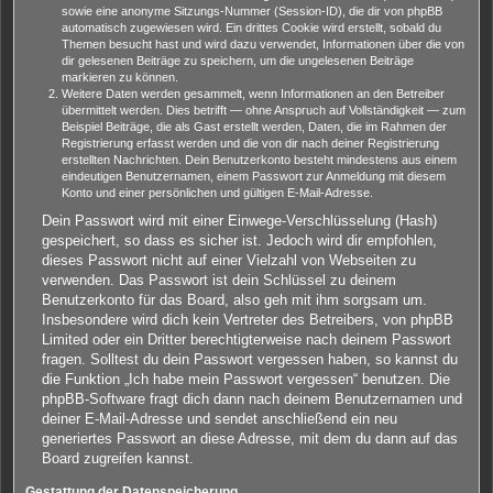
sowie eine anonyme Sitzungs-Nummer (Session-ID), die dir von phpBB
automatisch zugewiesen wird. Ein drittes Cookie wird erstellt, sobald du
Themen besucht hast und wird dazu verwendet, Informationen über die von
dir gelesenen Beiträge zu speichern, um die ungelesenen Beiträge
markieren zu können.
Weitere Daten werden gesammelt, wenn Informationen an den Betreiber
übermittelt werden. Dies betrifft — ohne Anspruch auf Vollständigkeit — zum
Beispiel Beiträge, die als Gast erstellt werden, Daten, die im Rahmen der
Registrierung erfasst werden und die von dir nach deiner Registrierung
erstellten Nachrichten. Dein Benutzerkonto besteht mindestens aus einem
eindeutigen Benutzernamen, einem Passwort zur Anmeldung mit diesem
Konto und einer persönlichen und gültigen E-Mail-Adresse.
Dein Passwort wird mit einer Einwege-Verschlüsselung (Hash)
gespeichert, so dass es sicher ist. Jedoch wird dir empfohlen,
dieses Passwort nicht auf einer Vielzahl von Webseiten zu
verwenden. Das Passwort ist dein Schlüssel zu deinem
Benutzerkonto für das Board, also geh mit ihm sorgsam um.
Insbesondere wird dich kein Vertreter des Betreibers, von phpBB
Limited oder ein Dritter berechtigterweise nach deinem Passwort
fragen. Solltest du dein Passwort vergessen haben, so kannst du
die Funktion „Ich habe mein Passwort vergessen“ benutzen. Die
phpBB-Software fragt dich dann nach deinem Benutzernamen und
deiner E-Mail-Adresse und sendet anschließend ein neu
generiertes Passwort an diese Adresse, mit dem du dann auf das
Board zugreifen kannst.
Gestattung der Datenspeicherung