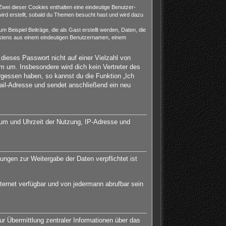
Zwei dieser Cookies enthalten eine eindeutige Benutzer-
rd erstellt, sobald du Themen besucht hast und wird dazu
Beispiel Beiträge, die als Gast erstellt werden, Daten, die
destens aus einem eindeutigen Benutzernamen, einem
 dieses Passwort nicht auf einer Vielzahl von
 um. Insbesondere wird dich kein Vertreter des
rgessen haben, so kannst du die Funktion „Ich
il-Adresse und sendet anschließend ein neu
tum und Uhrzeit der Nutzung, IP-Adresse und
ungen zur Weitergabe der Daten verpflichtet ist
ternet verfügbar und von jedermann abrufbar sein
ur Übermittlung zentraler Informationen über das