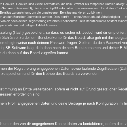
 Cookies. Cookies sind kleine Textdateien, die dein Browser als temporäre Dateien ablegt. 
ummer (Session-ID), die dir von phpBB automatisch zugewiesen wird. Ein drittes Cookie wi
 Beiträge zu speichern, um die ungelesenen Beiträge markieren zu können.
n den Betreiber übermittelt werden. Dies betrifft — ohne Anspruch auf Vollständigkeit — zum 
 von dir nach deiner Registrierung erstellten Nachrichten. Dein Benutzerkonto besteht min
persönlichen und gültigen E-Mail-Adresse.
selung (Hash) gespeichert, so dass es sicher ist. Jedoch wird dir empfohlen,
 Schlüssel zu deinem Benutzerkonto für das Board, also geh mit ihm sorgsam
 berechtigterweise nach deinem Passwort fragen. Solltest du dein Passwort ve
phpBB-Software fragt dich dann nach deinem Benutzernamen und deiner E-Ma
m du dann auf das Board zugreifen kannst.
ahmen der Registrierung eingegebenen Daten sowie laufende Zugriffsdaten (Da
) zu speichern und für den Betrieb des Boards zu verwenden.
n
ustimmung an Dritte weitergeben, sofern er nicht auf Grund gesetzlicher Regel
ressen erforderlich sind.
inem Profil angegebenen Daten und deine Beiträge je nach Konfiguration im In
ch unter den von dir angegebenen Kontaktdaten zu kontaktieren, sofern dies z