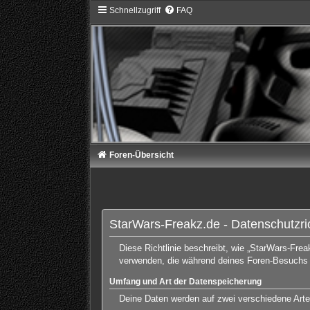
Schnellzugriff
FAQ
Foren-Übersicht
StarWars-Freakz.de - Datenschutzric
Diese Richtlinie beschreibt, wie „StarWars-Fre
verwenden, die während deines Foren-Besuchs
Umfang und Art der Datenspeicherung
Deine Daten werden auf zwei verschiedene Art