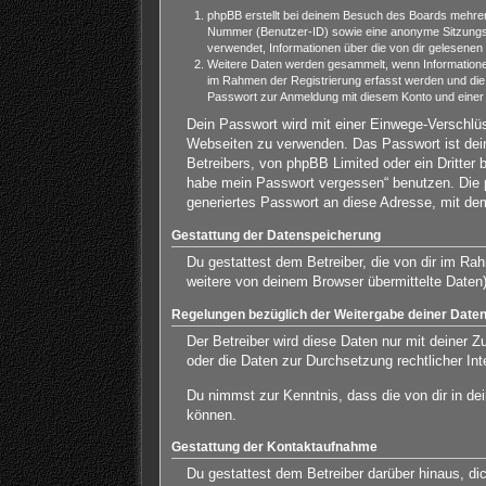
phpBB erstellt bei deinem Besuch des Boards mehrere
Nummer (Benutzer-ID) sowie eine anonyme Sitzungs-N
verwendet, Informationen über die von dir gelesenen
Weitere Daten werden gesammelt, wenn Informationen a
im Rahmen der Registrierung erfasst werden und die
Passwort zur Anmeldung mit diesem Konto und einer 
Dein Passwort wird mit einer Einwege-Verschlüs
Webseiten zu verwenden. Das Passwort ist dein
Betreibers, von phpBB Limited oder ein Dritter
habe mein Passwort vergessen“ benutzen. Die 
generiertes Passwort an diese Adresse, mit de
Gestattung der Datenspeicherung
Du gestattest dem Betreiber, die von dir im R
weitere von deinem Browser übermittelte Daten
Regelungen bezüglich der Weitergabe deiner Date
Der Betreiber wird diese Daten nur mit deiner Z
oder die Daten zur Durchsetzung rechtlicher Inte
Du nimmst zur Kenntnis, dass die von dir in de
können.
Gestattung der Kontaktaufnahme
Du gestattest dem Betreiber darüber hinaus, di