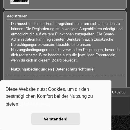
Registrieren
Du musst in diesem Forum registriert sein, um dich anmelden zu
können. Die Registrierung ist in wenigen Augenblicken erledigt und
ermöglicht dir, auf weitere Funktionen zuzugreifen. Die Board-
Administration kann registrierten Benutzern auch zusätzliche
Berechtigungen zuweisen. Beachte bitte unsere
Nutzungsbedingungen und die verwandten Regelungen, bevor du
dich registrierst. Bitte beachte auch die jeweiligen Forenregeln,
wenn du dich in diesem Board bewegst.
Nutzungsbedingungen
|
Datenschutzrichtlinie
Registrieren
Diese Website nutzt Cookies, um dir den
Foren-Übersicht
Alle Zeiten sind
UTC+02:00
bestmöglichen Komfort bei der Nutzung zu
Powered by
phpBB
® Forum Software © phpBB Limited
bieten.
Mehr erfahren
Deutsche Übersetzung durch
phpBB.de
Style: Carbon by Joyce&Luna
phpBB-Style-Design
Verstanden!