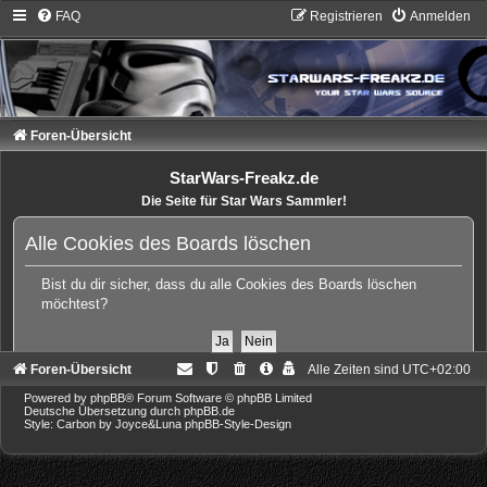
FAQ
Registrieren
Anmelden
Foren-Übersicht
StarWars-Freakz.de
Die Seite für Star Wars Sammler!
Alle Cookies des Boards löschen
Bist du dir sicher, dass du alle Cookies des Boards löschen
möchtest?
Foren-Übersicht
Alle Zeiten sind
UTC+02:00
Powered by
phpBB
® Forum Software © phpBB Limited
Deutsche Übersetzung durch
phpBB.de
Style: Carbon by Joyce&Luna
phpBB-Style-Design