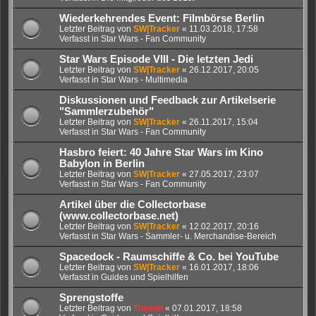
Wiederkehrendes Event: Filmbörse Berlin
Letzter Beitrag von
SW|Tracker
«
11.03.2018, 17:58
Verfasst in
Star Wars - Fan Community
Star Wars Episode VIII - Die letzten Jedi
Letzter Beitrag von
SW|Tracker
«
26.12.2017, 20:05
Verfasst in
Star Wars - Multimedia
Diskussionen und Feedback zur Artikelserie
"Sammlerzubehör"
Letzter Beitrag von
SW|Tracker
«
26.11.2017, 15:04
Verfasst in
Star Wars - Fan Community
Hasbro feiert: 40 Jahre Star Wars im Kino
Babylon in Berlin
Letzter Beitrag von
SW|Tracker
«
27.05.2017, 23:07
Verfasst in
Star Wars - Fan Community
Artikel über die Collectorbase
(www.collectorbase.net)
Letzter Beitrag von
SW|Tracker
«
12.02.2017, 20:16
Verfasst in
Star Wars - Sammler- u. Merchandise-Bereich
Spacedock - Raumschiffe & Co. bei YouTube
Letzter Beitrag von
SW|Tracker
«
16.01.2017, 18:06
Verfasst in
Guides und Spielhilfen
Sprengstoffe
Letzter Beitrag von
Theenti
«
07.01.2017, 18:58