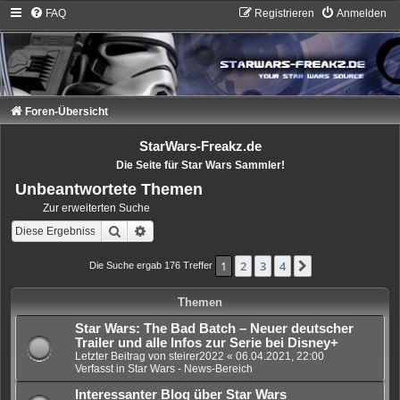
FAQ
Registrieren
Anmelden
Foren-Übersicht
StarWars-Freakz.de
Die Seite für Star Wars Sammler!
Unbeantwortete Themen
Zur erweiterten Suche
Suche
Erweiterte Suche
1
2
3
4
Nächste
Die Suche ergab 176 Treffer
Themen
Star Wars: The Bad Batch – Neuer deutscher
Trailer und alle Infos zur Serie bei Disney+
Letzter Beitrag von
steirer2022
«
06.04.2021, 22:00
Verfasst in
Star Wars - News-Bereich
Interessanter Blog über Star Wars