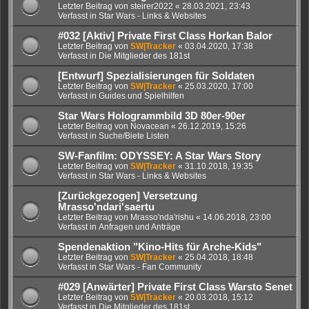
Letzter Beitrag von
steirer2022
«
28.03.2021, 23:43
Verfasst in
Star Wars - Links & Websites
#032 [Aktiv] Private First Class Horkan Balor
Letzter Beitrag von
SW|Tracker
«
03.04.2020, 17:38
Verfasst in
Die Mitglieder des 181st
[Entwurf] Spezialisierungen für Soldaten
Letzter Beitrag von
SW|Tracker
«
25.03.2020, 17:00
Verfasst in
Guides und Spielhilfen
Star Wars Hologrammbild 3D 80er-90er
Letzter Beitrag von
Novacean
«
26.12.2019, 15:26
Verfasst in
Suche/Biete Listen
SW-Fanfilm: ODYSSEY: A Star Wars Story
Letzter Beitrag von
SW|Tracker
«
31.10.2018, 19:35
Verfasst in
Star Wars - Links & Websites
[Zurückgezogen] Versetzung
Mrasso'ndari'saertu
Letzter Beitrag von
Mrasso'nda'rishu
«
14.06.2018, 23:00
Verfasst in
Anfragen und Anträge
Spendenaktion "Kino-Hits für Arche-Kids"
Letzter Beitrag von
SW|Tracker
«
25.04.2018, 18:48
Verfasst in
Star Wars - Fan Community
#029 [Anwärter] Private First Class Warsto Senet
Letzter Beitrag von
SW|Tracker
«
20.03.2018, 15:12
Verfasst in
Die Mitglieder des 181st