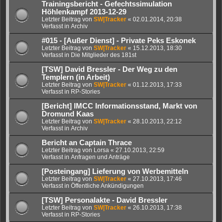
Trainingsbericht - Gefechtssimulation
Höhlenkampf 2013-12-29
Letzter Beitrag von
SW|Tracker
«
02.01.2014, 20:38
Verfasst in
Archiv
#015 - [Außer Dienst] - Private Peks Eskonek
Letzter Beitrag von
SW|Tracker
«
15.12.2013, 18:30
Verfasst in
Die Mitglieder des 181st
[TSW] David Bressler - Der Weg zu den
Templern (in Arbeit)
Letzter Beitrag von
SW|Tracker
«
01.12.2013, 17:33
Verfasst in
RP-Stories
[Bericht] IMCC Informationsstand, Markt von
Dromund Kaas
Letzter Beitrag von
SW|Tracker
«
28.10.2013, 22:12
Verfasst in
Archiv
Bericht an Captain Thrace
Letzter Beitrag von
Lorsa
«
27.10.2013, 22:59
Verfasst in
Anfragen und Anträge
[Posteingang] Lieferung von Werbemitteln
Letzter Beitrag von
SW|Tracker
«
27.10.2013, 17:46
Verfasst in
Öffentliche Ankündigungen
[TSW] Personalakte - David Bressler
Letzter Beitrag von
SW|Tracker
«
26.10.2013, 17:38
Verfasst in
RP-Stories