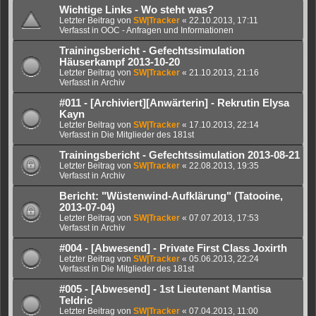
Wichtige Links - Wo steht was?
Letzter Beitrag von
SW|Tracker
«
22.10.2013, 17:11
Verfasst in
OOC - Anfragen und Informationen
Trainingsbericht - Gefechtssimulation
Häuserkampf 2013-10-20
Letzter Beitrag von
SW|Tracker
«
21.10.2013, 21:16
Verfasst in
Archiv
#011 - [Archiviert][Anwärterin] - Rekrutin Elysa
Kayn
Letzter Beitrag von
SW|Tracker
«
17.10.2013, 22:14
Verfasst in
Die Mitglieder des 181st
Trainingsbericht - Gefechtssimulation 2013-08-21
Letzter Beitrag von
SW|Tracker
«
22.08.2013, 19:35
Verfasst in
Archiv
Bericht: "Wüstenwind-Aufklärung" (Tatooine,
2013-07-04)
Letzter Beitrag von
SW|Tracker
«
07.07.2013, 17:53
Verfasst in
Archiv
#004 - [Abwesend] - Private First Class Joxirth
Letzter Beitrag von
SW|Tracker
«
05.06.2013, 22:24
Verfasst in
Die Mitglieder des 181st
#005 - [Abwesend] - 1st Lieutenant Mantisa
Teldric
Letzter Beitrag von
SW|Tracker
«
07.04.2013, 11:00