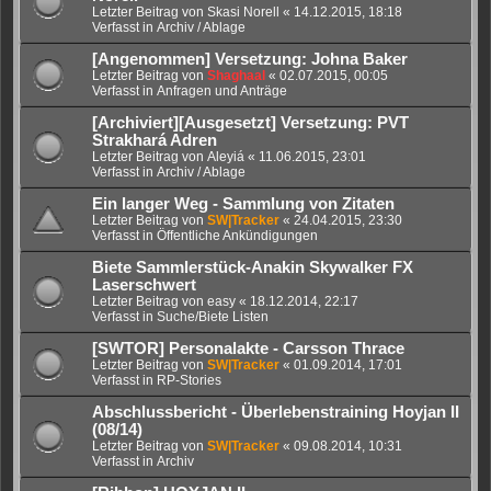
Letzter Beitrag von
Skasi Norell
«
14.12.2015, 18:18
Verfasst in
Archiv / Ablage
[Angenommen] Versetzung: Johna Baker
Letzter Beitrag von
Shaghaal
«
02.07.2015, 00:05
Verfasst in
Anfragen und Anträge
[Archiviert][Ausgesetzt] Versetzung: PVT
Strakhará Adren
Letzter Beitrag von
Aleyiá
«
11.06.2015, 23:01
Verfasst in
Archiv / Ablage
Ein langer Weg - Sammlung von Zitaten
Letzter Beitrag von
SW|Tracker
«
24.04.2015, 23:30
Verfasst in
Öffentliche Ankündigungen
Biete Sammlerstück-Anakin Skywalker FX
Laserschwert
Letzter Beitrag von
easy
«
18.12.2014, 22:17
Verfasst in
Suche/Biete Listen
[SWTOR] Personalakte - Carsson Thrace
Letzter Beitrag von
SW|Tracker
«
01.09.2014, 17:01
Verfasst in
RP-Stories
Abschlussbericht - Überlebenstraining Hoyjan II
(08/14)
Letzter Beitrag von
SW|Tracker
«
09.08.2014, 10:31
Verfasst in
Archiv