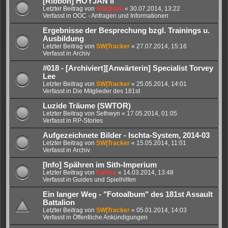
[Ribbon] HOYJAN II
Letzter Beitrag von
Shaghaal
«
30.07.2014, 13:22
Verfasst in
OOC - Anfragen und Informationen
Ergebnisse der Besprechung bzgl. Trainings u.
Ausbildung
Letzter Beitrag von
SW|Tracker
«
27.07.2014, 15:16
Verfasst in
Archiv
#018 - [Archiviert][Anwärterin] Specialist Torvey
Lee
Letzter Beitrag von
SW|Tracker
«
25.05.2014, 14:01
Verfasst in
Die Mitglieder des 181st
Luzide Träume (SWTOR)
Letzter Beitrag von
Sethwyn
«
17.05.2014, 01:05
Verfasst in
RP-Stories
Aufgezeichnete Bilder - Ischta-System, 2014-03
Letzter Beitrag von
SW|Tracker
«
15.05.2014, 11:01
Verfasst in
Archiv
[Info] Spähren im Sith-Imperium
Letzter Beitrag von
Kahlee
«
14.03.2014, 13:48
Verfasst in
Guides und Spielhilfen
Ein langer Weg - "Fotoalbum" des 181st Assault
Battalion
Letzter Beitrag von
SW|Tracker
«
05.01.2014, 14:03
Verfasst in
Öffentliche Ankündigungen