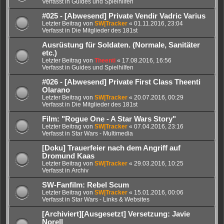
Verfasst in
Guides und Spielhilfen
#025 - [Abwesend] Private Vendir Vadric Varius
Letzter Beitrag von
SW|Tracker
«
01.11.2016, 23:04
Verfasst in
Die Mitglieder des 181st
Ausrüstung für Soldaten. (Normale, Sanitäter
etc.)
Letzter Beitrag von
Theenti
«
17.08.2016, 16:56
Verfasst in
Guides und Spielhilfen
#026 - [Abwesend] Private First Class Theenti
Olarano
Letzter Beitrag von
SW|Tracker
«
20.07.2016, 00:29
Verfasst in
Die Mitglieder des 181st
Film: "Rogue One - A Star Wars Story"
Letzter Beitrag von
SW|Tracker
«
07.04.2016, 23:16
Verfasst in
Star Wars - Multimedia
[Doku] Trauerfeier nach dem Angriff auf
Dromund Kaas
Letzter Beitrag von
SW|Tracker
«
29.03.2016, 10:25
Verfasst in
Archiv
SW-Fanfilm: Rebel Scum
Letzter Beitrag von
SW|Tracker
«
15.01.2016, 00:06
Verfasst in
Star Wars - Links & Websites
[Archiviert][Ausgesetzt] Versetzung: Javie
Norell