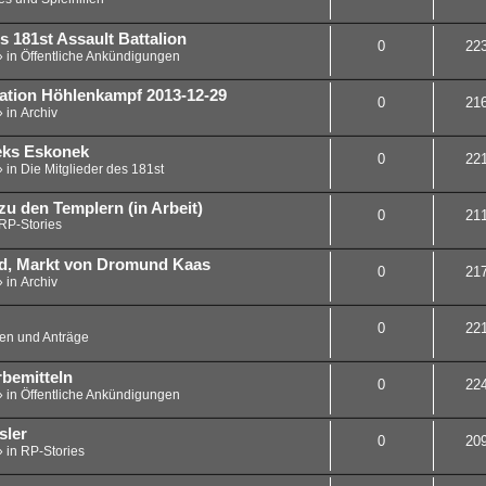
 181st Assault Battalion
0
22
» in
Öffentliche Ankündigungen
lation Höhlenkampf 2013-12-29
0
21
» in
Archiv
Peks Eskonek
0
22
» in
Die Mitglieder des 181st
zu den Templern (in Arbeit)
0
21
RP-Stories
nd, Markt von Dromund Kaas
0
21
» in
Archiv
0
22
en und Anträge
bemitteln
0
22
» in
Öffentliche Ankündigungen
sler
0
20
» in
RP-Stories