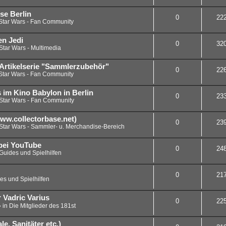
se Berlin
0
22
Star Wars - Fan Community
en Jedi
0
32
Star Wars - Multimedia
Artikelserie "Sammlerzubehör"
0
22
Star Wars - Fan Community
s im Kino Babylon in Berlin
0
23
Star Wars - Fan Community
www.collectorbase.net)
0
23
Star Wars - Sammler- u. Merchandise-Bereich
bei YouTube
0
24
Guides und Spielhilfen
0
21
es und Spielhilfen
 Vadric Varius
0
22
» in
Die Mitglieder des 181st
e, Sanitäter etc.)