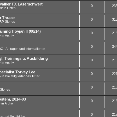
walker FX Laserschwert
0
23
iete Listen
n Thrace
0
31
RP-Stories
ining Hoyjan II (08/14)
0
21
» in
Archiv
0
34
C - Anfragen und Informationen
. Trainings u. Ausbildung
0
21
» in
Archiv
pecialist Torvey Lee
0
22
» in
Die Mitglieder des 181st
0
21
Stories
ystem, 2014-03
0
21
» in
Archiv
0
21
s und Spielhilfen