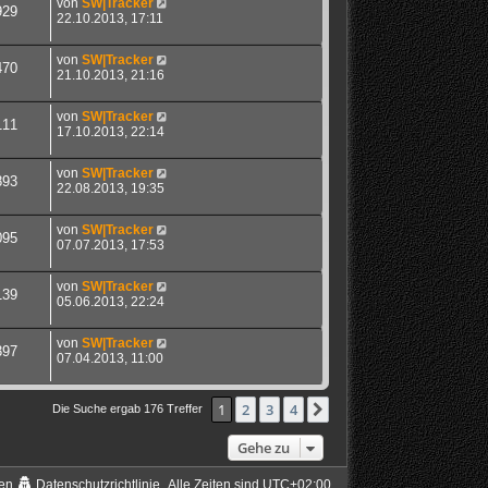
von
SW|Tracker
929
22.10.2013, 17:11
von
SW|Tracker
470
21.10.2013, 21:16
von
SW|Tracker
111
17.10.2013, 22:14
von
SW|Tracker
893
22.08.2013, 19:35
von
SW|Tracker
095
07.07.2013, 17:53
von
SW|Tracker
139
05.06.2013, 22:24
von
SW|Tracker
397
07.04.2013, 11:00
1
2
3
4
Nächste
Die Suche ergab 176 Treffer
Gehe zu
en
Datenschutzrichtlinie
Alle Zeiten sind
UTC+02:00