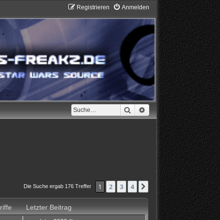
Registrieren
Anmelden
Suche
Erweiterte Suche
1
2
3
4
Nächste
Die Suche ergab 176 Treffer
iffe
Letzter Beitrag