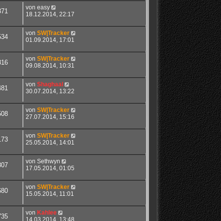
von
easy
371
18.12.2014, 22:17
von
SW|Tracker
534
01.09.2014, 17:01
von
SW|Tracker
816
09.08.2014, 10:31
von
Shaghaal
481
30.07.2014, 13:22
von
SW|Tracker
508
27.07.2014, 15:16
von
SW|Tracker
173
25.05.2014, 14:01
von
Sethwyn
807
17.05.2014, 01:05
von
SW|Tracker
680
15.05.2014, 11:01
von
Kahlee
735
14.03.2014, 13:48