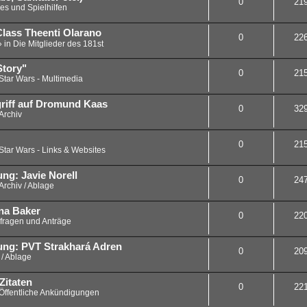
0
21
es und Spielhilfen
Class Theenti Olarano
0
22
» in
Die Mitglieder des 181st
Story"
0
21
Star Wars - Multimedia
griff auf Dromund Kaas
0
32
Archiv
0
21
Star Wars - Links & Websites
ung: Javie Norell
0
24
Archiv / Ablage
na Baker
0
22
fragen und Anträge
zung: PVT Strakhará Adren
0
20
 / Ablage
Zitaten
0
22
Öffentliche Ankündigungen