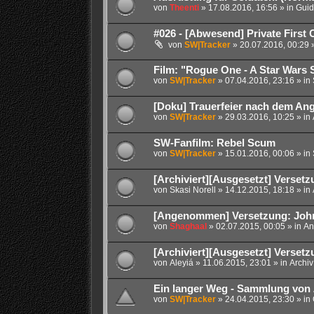
von
Theenti
» 17.08.2016, 16:56 » in
Guid
#026 - [Abwesend] Private First 
von
SW|Tracker
» 20.07.2016, 00:29 
Film: "Rogue One - A Star Wars 
von
SW|Tracker
» 07.04.2016, 23:16 » in
[Doku] Trauerfeier nach dem An
von
SW|Tracker
» 29.03.2016, 10:25 » in
SW-Fanfilm: Rebel Scum
von
SW|Tracker
» 15.01.2016, 00:06 » in
[Archiviert][Ausgesetzt] Versetz
von
Skasi Norell
» 14.12.2015, 18:18 » in
[Angenommen] Versetzung: Joh
von
Shaghaal
» 02.07.2015, 00:05 » in
An
[Archiviert][Ausgesetzt] Verset
von
Aleyiá
» 11.06.2015, 23:01 » in
Archiv
Ein langer Weg - Sammlung von 
von
SW|Tracker
» 24.04.2015, 23:30 » in