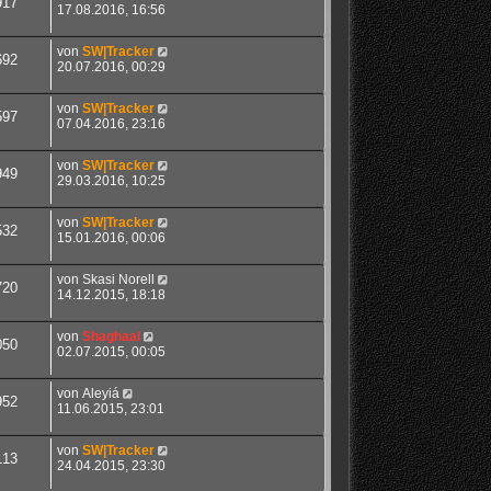
917
17.08.2016, 16:56
von
SW|Tracker
692
20.07.2016, 00:29
von
SW|Tracker
597
07.04.2016, 23:16
von
SW|Tracker
949
29.03.2016, 10:25
von
SW|Tracker
532
15.01.2016, 00:06
von
Skasi Norell
720
14.12.2015, 18:18
von
Shaghaal
050
02.07.2015, 00:05
von
Aleyiá
952
11.06.2015, 23:01
von
SW|Tracker
113
24.04.2015, 23:30