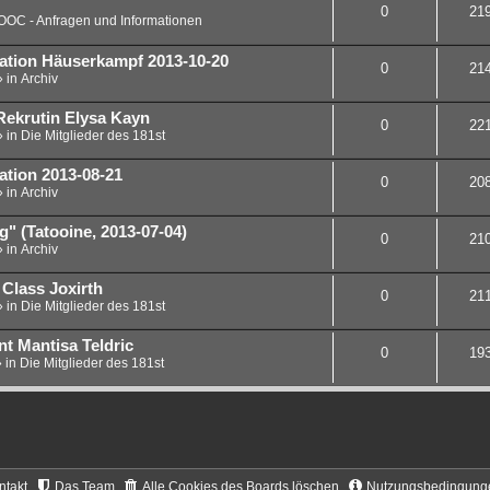
0
21
OOC - Anfragen und Informationen
lation Häuserkampf 2013-10-20
0
21
» in
Archiv
 Rekrutin Elysa Kayn
0
22
» in
Die Mitglieder des 181st
ation 2013-08-21
0
20
» in
Archiv
" (Tatooine, 2013-07-04)
0
21
» in
Archiv
 Class Joxirth
0
21
» in
Die Mitglieder des 181st
nt Mantisa Teldric
0
19
» in
Die Mitglieder des 181st
ntakt
Das Team
Alle Cookies des Boards löschen
Nutzungsbedingung