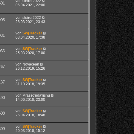
von
steirer2022
501
06.04.2021, 22:00
von
steirer2022
905
28.03.2021, 23:43
von
SW|Tracker
031
03.04.2020, 17:38
von
SW|Tracker
066
25.03.2020, 17:00
von
Novacean
767
26.12.2019, 15:26
von
SW|Tracker
137
31.10.2018, 19:35
von
Mrasso'nda'rishu
490
14.06.2018, 23:00
von
SW|Tracker
508
25.04.2018, 18:48
von
SW|Tracker
309
20.03.2018, 15:12