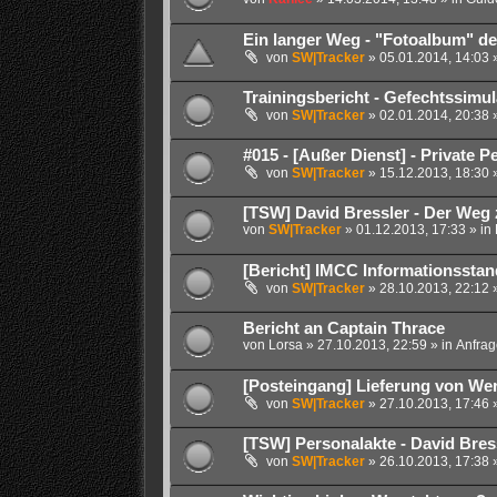
Ein langer Weg - "Fotoalbum" des
von
SW|Tracker
» 05.01.2014, 14:03 
Trainingsbericht - Gefechtssimu
von
SW|Tracker
» 02.01.2014, 20:38 
#015 - [Außer Dienst] - Private 
von
SW|Tracker
» 15.12.2013, 18:30 
[TSW] David Bressler - Der Weg 
von
SW|Tracker
» 01.12.2013, 17:33 » in
[Bericht] IMCC Informationssta
von
SW|Tracker
» 28.10.2013, 22:12 
Bericht an Captain Thrace
von
Lorsa
» 27.10.2013, 22:59 » in
Anfrag
[Posteingang] Lieferung von Wer
von
SW|Tracker
» 27.10.2013, 17:46 
[TSW] Personalakte - David Bres
von
SW|Tracker
» 26.10.2013, 17:38 