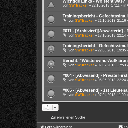
Wichtige Links - Wo steht was?
von
SW|Tracker
» 22.10.2013, 17:11 » in
Trainingsbericht - Gefechtssimu
von
SW|Tracker
» 21.10.2013, 21:16 
#011 - [Archiviert][Anwärterin] -
von
SW|Tracker
» 17.10.2013, 22:14 
Trainingsbericht - Gefechtssimul
von
SW|Tracker
» 22.08.2013, 19:35 
Bericht: "Wüstenwind-Aufklärung
von
SW|Tracker
» 07.07.2013, 17:53 
#004 - [Abwesend] - Private First
von
SW|Tracker
» 05.06.2013, 22:24 
#005 - [Abwesend] - 1st Lieutena
von
SW|Tracker
» 07.04.2013, 11:00 
Zur erweiterten Suche
Foren-Übersicht
Ko