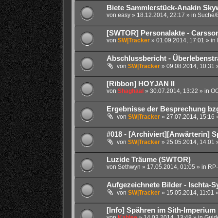
Biete Sammlerstück-Anakin Sky
von
easy
» 18.12.2014, 22:17 » in
Suche/B
[SWTOR] Personalakte - Carsso
von
SW|Tracker
» 01.09.2014, 17:01 » in
Abschlussbericht - Überlebenstra
von
SW|Tracker
» 09.08.2014, 10:31 
[Ribbon] HOYJAN II
von
Shaghaal
» 30.07.2014, 13:22 » in
OO
Ergebnisse der Besprechung bzgl
von
SW|Tracker
» 27.07.2014, 15:16 
#018 - [Archiviert][Anwärterin] S
von
SW|Tracker
» 25.05.2014, 14:01 
Luzide Träume (SWTOR)
von
Sethwyn
» 17.05.2014, 01:05 » in
RP-
Aufgezeichnete Bilder - Ischta-S
von
SW|Tracker
» 15.05.2014, 11:01 
[Info] Spähren im Sith-Imperium
von
Kahlee
» 14.03.2014, 13:48 » in
Guide