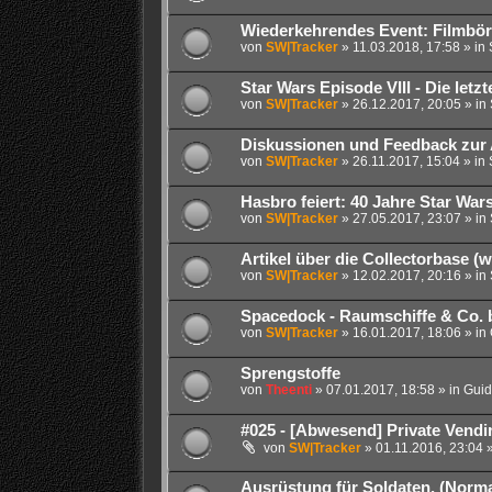
Wiederkehrendes Event: Filmbör
von
SW|Tracker
» 11.03.2018, 17:58 » in
Star Wars Episode VIII - Die letzt
von
SW|Tracker
» 26.12.2017, 20:05 » in
Diskussionen und Feedback zur 
von
SW|Tracker
» 26.11.2017, 15:04 » in
Hasbro feiert: 40 Jahre Star War
von
SW|Tracker
» 27.05.2017, 23:07 » in
Artikel über die Collectorbase (
von
SW|Tracker
» 12.02.2017, 20:16 » in
Spacedock - Raumschiffe & Co. 
von
SW|Tracker
» 16.01.2017, 18:06 » in
Sprengstoffe
von
Theenti
» 07.01.2017, 18:58 » in
Guid
#025 - [Abwesend] Private Vendir
von
SW|Tracker
» 01.11.2016, 23:04 
Ausrüstung für Soldaten. (Normal