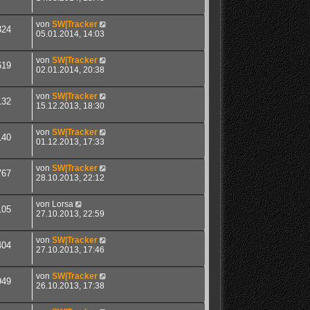
von
SW|Tracker
324
05.01.2014, 14:03
von
SW|Tracker
619
02.01.2014, 20:38
von
SW|Tracker
132
15.12.2013, 18:30
von
SW|Tracker
140
01.12.2013, 17:33
von
SW|Tracker
767
28.10.2013, 22:12
von
Lorsa
105
27.10.2013, 22:59
von
SW|Tracker
404
27.10.2013, 17:46
von
SW|Tracker
949
26.10.2013, 17:38