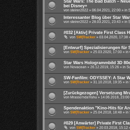
Star Wars: The Bad Batch – Neuer
bei Disney+
von
steirer2022
» 06.04.2021, 22:00 » in
S
Interessanter Blog über Star Wa
von
steirer2022
» 28.03.2021, 23:43 » in
S
#032 [Aktiv] Private First Class 
von
SW|Tracker
» 03.04.2020, 17:38 
[Entwurf] Spezialisierungen für 
von
SW|Tracker
» 25.03.2020, 17:00 » in
Star Wars Hologrammbild 3D 80e
von
Novacean
» 26.12.2019, 15:26 » in
Su
SW-Fanfilm: ODYSSEY: A Star W
von
SW|Tracker
» 31.10.2018, 19:35 » in
[Zurückgezogen] Versetzung Mra
von
Mrasso'nda'rishu
» 14.06.2018, 23:00
Spendenaktion "Kino-Hits für Ar
von
SW|Tracker
» 25.04.2018, 18:48 » in
#029 [Anwärter] Private First Cl
von
SW|Tracker
» 20.03.2018, 15:12 