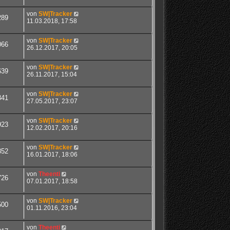
von
SW|Tracker
289
11.03.2018, 17:58
von
SW|Tracker
066
26.12.2017, 20:05
von
SW|Tracker
639
26.11.2017, 15:04
von
SW|Tracker
341
27.05.2017, 23:07
von
SW|Tracker
923
12.02.2017, 20:16
von
SW|Tracker
852
16.01.2017, 18:06
von
Theenti
726
07.01.2017, 18:58
von
SW|Tracker
500
01.11.2016, 23:04
von
Theenti