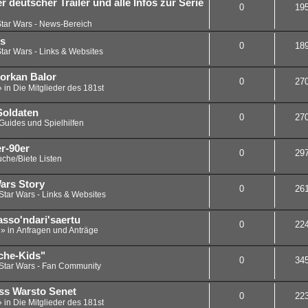
 deutscher Trailer und alle Infos zur Serie
0
19
tar Wars - News-Bereich
rs
0
18
tar Wars - Links & Websites
Horkan Balor
0
27
» in
Die Mitglieder des 181st
Soldaten
0
27
Guides und Spielhilfen
r-90er
0
29
che/Biete Listen
ars Story
0
26
Star Wars - Links & Websites
sso'ndari'saertu
0
22
 » in
Anfragen und Anträge
che-Kids"
0
34
Star Wars - Fan Community
ass Warsto Senet
0
22
» in
Die Mitglieder des 181st