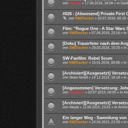
von
Theenti
» 17.08.2016, 16:56 » in
Guid
#026 - [Abwesend] Private First 
von
SW|Tracker
» 20.07.2016, 00:29 
Film: "Rogue One - A Star Wars 
von
SW|Tracker
» 07.04.2016, 23:16 » in
[Doku] Trauerfeier nach dem An
von
SW|Tracker
» 29.03.2016, 10:25 » in
SW-Fanfilm: Rebel Scum
von
SW|Tracker
» 15.01.2016, 00:06 » in
[Archiviert][Ausgesetzt] Versetz
von
Skasi Norell
» 14.12.2015, 18:18 » in
[Angenommen] Versetzung: Joh
von
Shaghaal
» 02.07.2015, 00:05 » in
An
[Archiviert][Ausgesetzt] Verset
von
Aleyiá
» 11.06.2015, 23:01 » in
Archiv
Ein langer Weg - Sammlung von 
von
SW|Tracker
» 24.04.2015, 23:30 » in