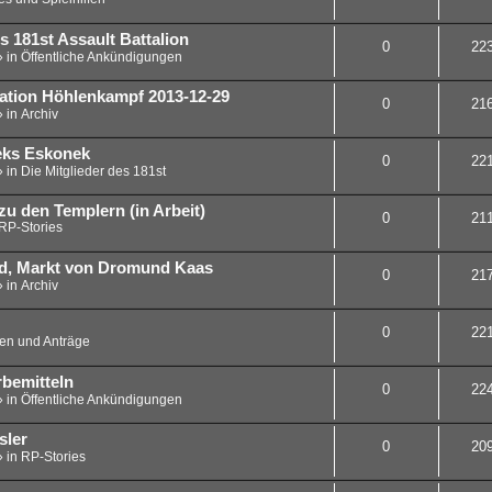
 181st Assault Battalion
0
22
» in
Öffentliche Ankündigungen
lation Höhlenkampf 2013-12-29
0
21
» in
Archiv
Peks Eskonek
0
22
» in
Die Mitglieder des 181st
zu den Templern (in Arbeit)
0
21
RP-Stories
nd, Markt von Dromund Kaas
0
21
» in
Archiv
0
22
en und Anträge
bemitteln
0
22
» in
Öffentliche Ankündigungen
sler
0
20
» in
RP-Stories