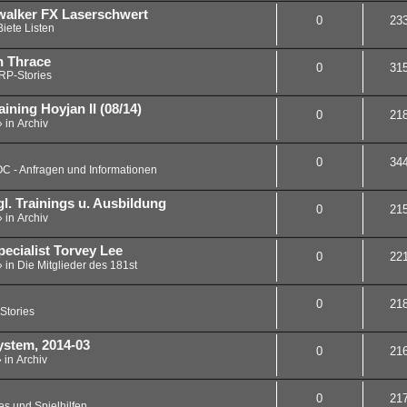
walker FX Laserschwert
0
23
iete Listen
n Thrace
0
31
RP-Stories
ining Hoyjan II (08/14)
0
21
» in
Archiv
0
34
C - Anfragen und Informationen
. Trainings u. Ausbildung
0
21
» in
Archiv
pecialist Torvey Lee
0
22
» in
Die Mitglieder des 181st
0
21
Stories
ystem, 2014-03
0
21
» in
Archiv
0
21
s und Spielhilfen