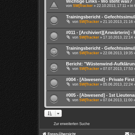
Wichtige Links - Wo steht was?
von
SW|Tracker
» 22.10.2013, 17:11 » in
Trainingsbericht - Gefechtssimu
von
SW|Tracker
» 21.10.2013, 21:16 
#011 - [Archiviert][Anwärterin] -
von
SW|Tracker
» 17.10.2013, 22:14 
Trainingsbericht - Gefechtssimul
von
SW|Tracker
» 22.08.2013, 19:35 
Bericht: "Wüstenwind-Aufklärung
von
SW|Tracker
» 07.07.2013, 17:53 
#004 - [Abwesend] - Private First
von
SW|Tracker
» 05.06.2013, 22:24 
#005 - [Abwesend] - 1st Lieutena
von
SW|Tracker
» 07.04.2013, 11:00 
Zur erweiterten Suche
Foren-Übersicht
Ko