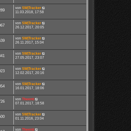
von
SW|Tracker
289
11.03.2018, 17:58
von
SW|Tracker
067
26.12.2017, 20:05
von
SW|Tracker
639
26.11.2017, 15:04
von
SW|Tracker
341
27.05.2017, 23:07
von
SW|Tracker
923
12.02.2017, 20:16
von
SW|Tracker
854
16.01.2017, 18:06
von
Theenti
726
07.01.2017, 18:58
von
SW|Tracker
500
01.11.2016, 23:04
von
Theenti