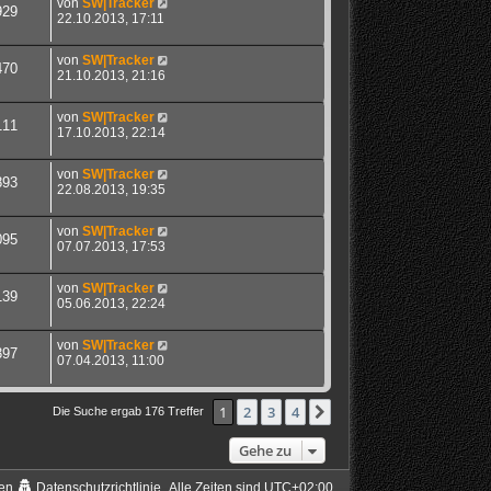
von
SW|Tracker
929
22.10.2013, 17:11
von
SW|Tracker
470
21.10.2013, 21:16
von
SW|Tracker
111
17.10.2013, 22:14
von
SW|Tracker
893
22.08.2013, 19:35
von
SW|Tracker
095
07.07.2013, 17:53
von
SW|Tracker
139
05.06.2013, 22:24
von
SW|Tracker
397
07.04.2013, 11:00
1
2
3
4
Nächste
Die Suche ergab 176 Treffer
Gehe zu
en
Datenschutzrichtlinie
Alle Zeiten sind
UTC+02:00