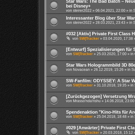
Star Wars: The Bad Batch – Neuer
bei Disney+
von
steirer2022
» 06.04.2021, 22:00 » in
S
Interessanter Blog über Star Wa
von
steirer2022
» 28.03.2021, 23:43 » in
S
#032 [Aktiv] Private First Class 
von
SW|Tracker
» 03.04.2020, 17:38 
[Entwurf] Spezialisierungen für 
von
SW|Tracker
» 25.03.2020, 17:00 » in
Star Wars Hologrammbild 3D 80e
von
Novacean
» 26.12.2019, 15:26 » in
Su
SW-Fanfilm: ODYSSEY: A Star W
von
SW|Tracker
» 31.10.2018, 19:35 » in
[Zurückgezogen] Versetzung Mra
von
Mrasso'nda'rishu
» 14.06.2018, 23:00
Spendenaktion "Kino-Hits für Ar
von
SW|Tracker
» 25.04.2018, 18:48 » in
#029 [Anwärter] Private First Cl
von
SW|Tracker
» 20.03.2018, 15:12 