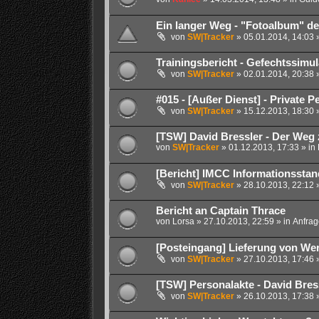
Ein langer Weg - "Fotoalbum" des
von
SW|Tracker
» 05.01.2014, 14:03 
Trainingsbericht - Gefechtssimu
von
SW|Tracker
» 02.01.2014, 20:38 
#015 - [Außer Dienst] - Private 
von
SW|Tracker
» 15.12.2013, 18:30 
[TSW] David Bressler - Der Weg 
von
SW|Tracker
» 01.12.2013, 17:33 » in
[Bericht] IMCC Informationssta
von
SW|Tracker
» 28.10.2013, 22:12 
Bericht an Captain Thrace
von
Lorsa
» 27.10.2013, 22:59 » in
Anfrag
[Posteingang] Lieferung von Wer
von
SW|Tracker
» 27.10.2013, 17:46 
[TSW] Personalakte - David Bres
von
SW|Tracker
» 26.10.2013, 17:38 