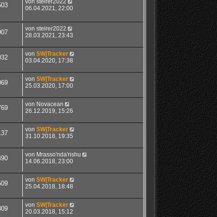
von
steirer2022
503
06.04.2021, 22:00
von
steirer2022
907
28.03.2021, 23:43
von
SW|Tracker
032
03.04.2020, 17:38
von
SW|Tracker
069
25.03.2020, 17:00
von
Novacean
769
26.12.2019, 15:26
von
SW|Tracker
137
31.10.2018, 19:35
von
Mrasso'nda'rishu
490
14.06.2018, 23:00
von
SW|Tracker
509
25.04.2018, 18:48
von
SW|Tracker
309
20.03.2018, 15:12