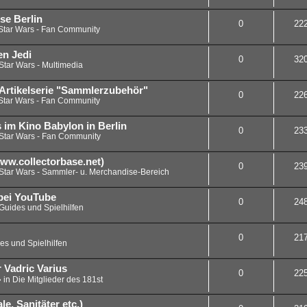
se Berlin
0
22
Star Wars - Fan Community
en Jedi
0
32
Star Wars - Multimedia
Artikelserie "Sammlerzubehör"
0
22
Star Wars - Fan Community
s im Kino Babylon in Berlin
0
23
Star Wars - Fan Community
www.collectorbase.net)
0
23
Star Wars - Sammler- u. Merchandise-Bereich
bei YouTube
0
24
Guides und Spielhilfen
0
21
es und Spielhilfen
 Vadric Varius
0
22
» in
Die Mitglieder des 181st
e, Sanitäter etc.)