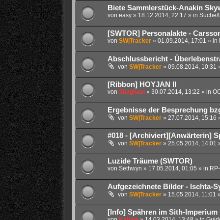
Biete Sammlerstück-Anakin Sky
von
easy
» 18.12.2014, 22:17 » in
Suche/B
[SWTOR] Personalakte - Carsso
von
SW|Tracker
» 01.09.2014, 17:01 » in
Abschlussbericht - Überlebenstra
von
SW|Tracker
» 09.08.2014, 10:31 
[Ribbon] HOYJAN II
von
Shaghaal
» 30.07.2014, 13:22 » in
OO
Ergebnisse der Besprechung bzgl
von
SW|Tracker
» 27.07.2014, 15:16 
#018 - [Archiviert][Anwärterin] S
von
SW|Tracker
» 25.05.2014, 14:01 
Luzide Träume (SWTOR)
von
Sethwyn
» 17.05.2014, 01:05 » in
RP-
Aufgezeichnete Bilder - Ischta-S
von
SW|Tracker
» 15.05.2014, 11:01 
[Info] Spähren im Sith-Imperium
von
Kahlee
» 14.03.2014, 13:48 » in
Guide