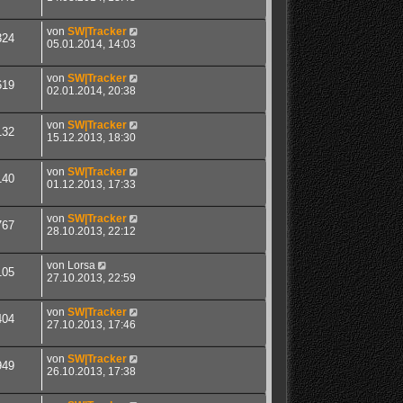
von
SW|Tracker
324
05.01.2014, 14:03
von
SW|Tracker
619
02.01.2014, 20:38
von
SW|Tracker
132
15.12.2013, 18:30
von
SW|Tracker
140
01.12.2013, 17:33
von
SW|Tracker
767
28.10.2013, 22:12
von
Lorsa
105
27.10.2013, 22:59
von
SW|Tracker
404
27.10.2013, 17:46
von
SW|Tracker
949
26.10.2013, 17:38