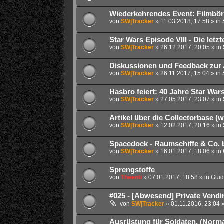
Wiederkehrendes Event: Filmbör
von
SW|Tracker
» 11.03.2018, 17:58 » in
Star Wars Episode VIII - Die letzt
von
SW|Tracker
» 26.12.2017, 20:05 » in
Diskussionen und Feedback zur 
von
SW|Tracker
» 26.11.2017, 15:04 » in
Hasbro feiert: 40 Jahre Star War
von
SW|Tracker
» 27.05.2017, 23:07 » in
Artikel über die Collectorbase (
von
SW|Tracker
» 12.02.2017, 20:16 » in
Spacedock - Raumschiffe & Co. 
von
SW|Tracker
» 16.01.2017, 18:06 » in
Sprengstoffe
von
Theenti
» 07.01.2017, 18:58 » in
Guid
#025 - [Abwesend] Private Vendir
von
SW|Tracker
» 01.11.2016, 23:04 
Ausrüstung für Soldaten. (Normal