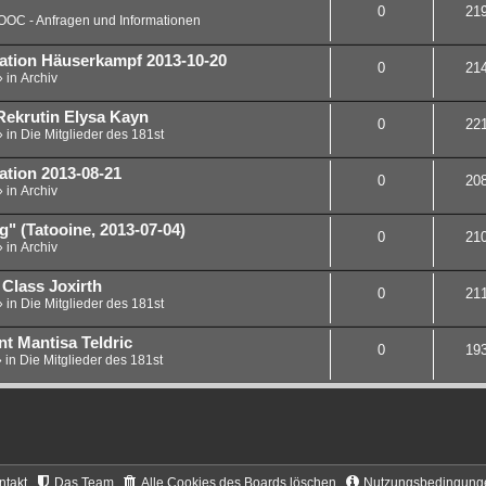
0
21
OOC - Anfragen und Informationen
lation Häuserkampf 2013-10-20
0
21
» in
Archiv
 Rekrutin Elysa Kayn
0
22
» in
Die Mitglieder des 181st
ation 2013-08-21
0
20
» in
Archiv
" (Tatooine, 2013-07-04)
0
21
» in
Archiv
 Class Joxirth
0
21
» in
Die Mitglieder des 181st
nt Mantisa Teldric
0
19
» in
Die Mitglieder des 181st
ntakt
Das Team
Alle Cookies des Boards löschen
Nutzungsbedingung