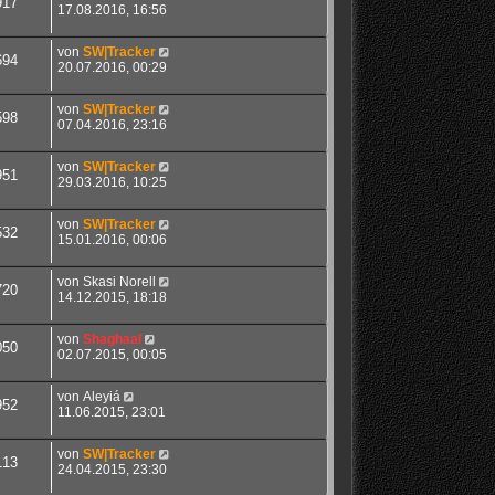
917
17.08.2016, 16:56
von
SW|Tracker
694
20.07.2016, 00:29
von
SW|Tracker
598
07.04.2016, 23:16
von
SW|Tracker
951
29.03.2016, 10:25
von
SW|Tracker
532
15.01.2016, 00:06
von
Skasi Norell
720
14.12.2015, 18:18
von
Shaghaal
050
02.07.2015, 00:05
von
Aleyiá
952
11.06.2015, 23:01
von
SW|Tracker
113
24.04.2015, 23:30