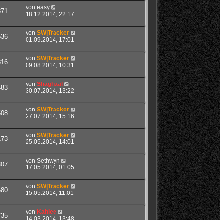
von
easy
371
18.12.2014, 22:17
von
SW|Tracker
536
01.09.2014, 17:01
von
SW|Tracker
816
09.08.2014, 10:31
von
Shaghaal
483
30.07.2014, 13:22
von
SW|Tracker
508
27.07.2014, 15:16
von
SW|Tracker
173
25.05.2014, 14:01
von
Sethwyn
807
17.05.2014, 01:05
von
SW|Tracker
680
15.05.2014, 11:01
von
Kahlee
735
14.03.2014, 13:48