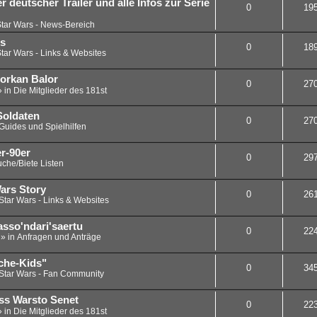
 deutscher Trailer und alle Infos zur Serie
0
19
tar Wars - News-Bereich
rs
0
18
tar Wars - Links & Websites
Horkan Balor
0
27
» in
Die Mitglieder des 181st
Soldaten
0
27
Guides und Spielhilfen
r-90er
0
29
che/Biete Listen
ars Story
0
26
Star Wars - Links & Websites
sso'ndari'saertu
0
22
 » in
Anfragen und Anträge
che-Kids"
0
34
Star Wars - Fan Community
ass Warsto Senet
0
22
» in
Die Mitglieder des 181st