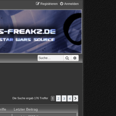
Registrieren
Anmelden
Suche
Erweiterte Suche
1
2
3
4
Nächste
Die Suche ergab 176 Treffer
iffe
Letzter Beitrag