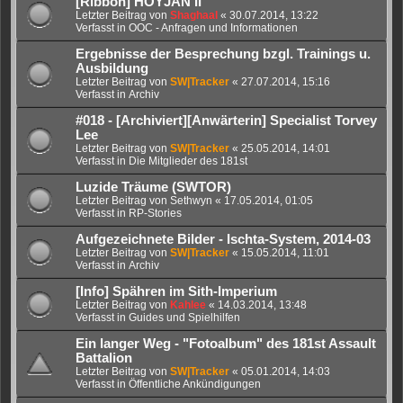
[Ribbon] HOYJAN II
Letzter Beitrag von
Shaghaal
«
30.07.2014, 13:22
Verfasst in
OOC - Anfragen und Informationen
Ergebnisse der Besprechung bzgl. Trainings u.
Ausbildung
Letzter Beitrag von
SW|Tracker
«
27.07.2014, 15:16
Verfasst in
Archiv
#018 - [Archiviert][Anwärterin] Specialist Torvey
Lee
Letzter Beitrag von
SW|Tracker
«
25.05.2014, 14:01
Verfasst in
Die Mitglieder des 181st
Luzide Träume (SWTOR)
Letzter Beitrag von
Sethwyn
«
17.05.2014, 01:05
Verfasst in
RP-Stories
Aufgezeichnete Bilder - Ischta-System, 2014-03
Letzter Beitrag von
SW|Tracker
«
15.05.2014, 11:01
Verfasst in
Archiv
[Info] Spähren im Sith-Imperium
Letzter Beitrag von
Kahlee
«
14.03.2014, 13:48
Verfasst in
Guides und Spielhilfen
Ein langer Weg - "Fotoalbum" des 181st Assault
Battalion
Letzter Beitrag von
SW|Tracker
«
05.01.2014, 14:03
Verfasst in
Öffentliche Ankündigungen