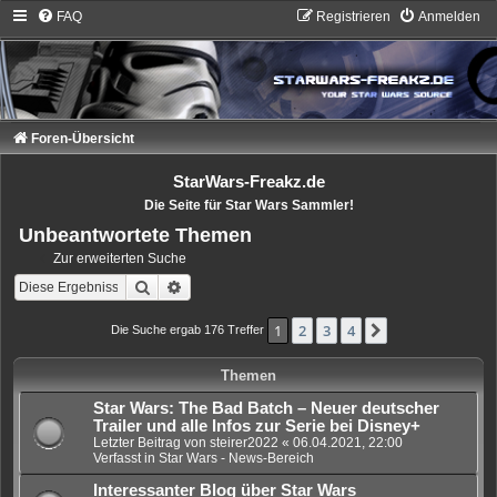
FAQ
Registrieren
Anmelden
Foren-Übersicht
StarWars-Freakz.de
Die Seite für Star Wars Sammler!
Unbeantwortete Themen
Zur erweiterten Suche
Suche
Erweiterte Suche
1
2
3
4
Nächste
Die Suche ergab 176 Treffer
Themen
Star Wars: The Bad Batch – Neuer deutscher
Trailer und alle Infos zur Serie bei Disney+
Letzter Beitrag von
steirer2022
«
06.04.2021, 22:00
Verfasst in
Star Wars - News-Bereich
Interessanter Blog über Star Wars