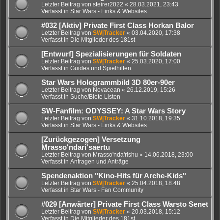
Letzter Beitrag von
steirer2022
«
28.03.2021, 23:43
Verfasst in
Star Wars - Links & Websites
#032 [Aktiv] Private First Class Horkan Balor
Letzter Beitrag von
SW|Tracker
«
03.04.2020, 17:38
Verfasst in
Die Mitglieder des 181st
[Entwurf] Spezialisierungen für Soldaten
Letzter Beitrag von
SW|Tracker
«
25.03.2020, 17:00
Verfasst in
Guides und Spielhilfen
Star Wars Hologrammbild 3D 80er-90er
Letzter Beitrag von
Novacean
«
26.12.2019, 15:26
Verfasst in
Suche/Biete Listen
SW-Fanfilm: ODYSSEY: A Star Wars Story
Letzter Beitrag von
SW|Tracker
«
31.10.2018, 19:35
Verfasst in
Star Wars - Links & Websites
[Zurückgezogen] Versetzung
Mrasso'ndari'saertu
Letzter Beitrag von
Mrasso'nda'rishu
«
14.06.2018, 23:00
Verfasst in
Anfragen und Anträge
Spendenaktion "Kino-Hits für Arche-Kids"
Letzter Beitrag von
SW|Tracker
«
25.04.2018, 18:48
Verfasst in
Star Wars - Fan Community
#029 [Anwärter] Private First Class Warsto Senet
Letzter Beitrag von
SW|Tracker
«
20.03.2018, 15:12
Verfasst in
Die Mitglieder des 181st