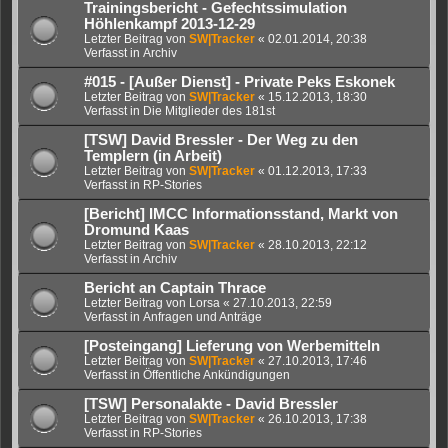
Trainingsbericht - Gefechtssimulation
Höhlenkampf 2013-12-29
Letzter Beitrag von
SW|Tracker
«
02.01.2014, 20:38
Verfasst in
Archiv
#015 - [Außer Dienst] - Private Peks Eskonek
Letzter Beitrag von
SW|Tracker
«
15.12.2013, 18:30
Verfasst in
Die Mitglieder des 181st
[TSW] David Bressler - Der Weg zu den
Templern (in Arbeit)
Letzter Beitrag von
SW|Tracker
«
01.12.2013, 17:33
Verfasst in
RP-Stories
[Bericht] IMCC Informationsstand, Markt von
Dromund Kaas
Letzter Beitrag von
SW|Tracker
«
28.10.2013, 22:12
Verfasst in
Archiv
Bericht an Captain Thrace
Letzter Beitrag von
Lorsa
«
27.10.2013, 22:59
Verfasst in
Anfragen und Anträge
[Posteingang] Lieferung von Werbemitteln
Letzter Beitrag von
SW|Tracker
«
27.10.2013, 17:46
Verfasst in
Öffentliche Ankündigungen
[TSW] Personalakte - David Bressler
Letzter Beitrag von
SW|Tracker
«
26.10.2013, 17:38
Verfasst in
RP-Stories