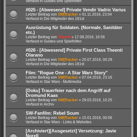
Verfasst in
Guides und Spielhilfen
#025 - [Abwesend] Private Vendir Vadric Varius
Letzter Beitrag von
SW|Tracker
«
01.11.2016, 23:04
Verfasst in
Die Mitglieder des 181st
Ausrüstung für Soldaten. (Normale, Sanitäter
etc.)
Letzter Beitrag von
Theenti
«
17.08.2016, 16:56
Verfasst in
Guides und Spielhilfen
#026 - [Abwesend] Private First Class Theenti
Olarano
Letzter Beitrag von
SW|Tracker
«
20.07.2016, 00:29
Verfasst in
Die Mitglieder des 181st
Film: "Rogue One - A Star Wars Story"
Letzter Beitrag von
SW|Tracker
«
07.04.2016, 23:16
Verfasst in
Star Wars - Multimedia
[Doku] Trauerfeier nach dem Angriff auf
Dromund Kaas
Letzter Beitrag von
SW|Tracker
«
29.03.2016, 10:25
Verfasst in
Archiv
SW-Fanfilm: Rebel Scum
Letzter Beitrag von
SW|Tracker
«
15.01.2016, 00:06
Verfasst in
Star Wars - Links & Websites
[Archiviert][Ausgesetzt] Versetzung: Javie
Norell