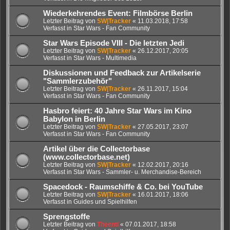
Wiederkehrendes Event: Filmbörse Berlin
Letzter Beitrag von
SW|Tracker
«
11.03.2018, 17:58
Verfasst in
Star Wars - Fan Community
Star Wars Episode VIII - Die letzten Jedi
Letzter Beitrag von
SW|Tracker
«
26.12.2017, 20:05
Verfasst in
Star Wars - Multimedia
Diskussionen und Feedback zur Artikelserie
"Sammlerzubehör"
Letzter Beitrag von
SW|Tracker
«
26.11.2017, 15:04
Verfasst in
Star Wars - Fan Community
Hasbro feiert: 40 Jahre Star Wars im Kino
Babylon in Berlin
Letzter Beitrag von
SW|Tracker
«
27.05.2017, 23:07
Verfasst in
Star Wars - Fan Community
Artikel über die Collectorbase
(www.collectorbase.net)
Letzter Beitrag von
SW|Tracker
«
12.02.2017, 20:16
Verfasst in
Star Wars - Sammler- u. Merchandise-Bereich
Spacedock - Raumschiffe & Co. bei YouTube
Letzter Beitrag von
SW|Tracker
«
16.01.2017, 18:06
Verfasst in
Guides und Spielhilfen
Sprengstoffe
Letzter Beitrag von
Theenti
«
07.01.2017, 18:58