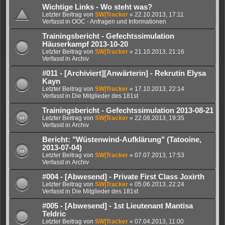
Wichtige Links - Wo steht was?
Letzter Beitrag von
SW|Tracker
«
22.10.2013, 17:11
Verfasst in
OOC - Anfragen und Informationen
Trainingsbericht - Gefechtssimulation
Häuserkampf 2013-10-20
Letzter Beitrag von
SW|Tracker
«
21.10.2013, 21:16
Verfasst in
Archiv
#011 - [Archiviert][Anwärterin] - Rekrutin Elysa
Kayn
Letzter Beitrag von
SW|Tracker
«
17.10.2013, 22:14
Verfasst in
Die Mitglieder des 181st
Trainingsbericht - Gefechtssimulation 2013-08-21
Letzter Beitrag von
SW|Tracker
«
22.08.2013, 19:35
Verfasst in
Archiv
Bericht: "Wüstenwind-Aufklärung" (Tatooine,
2013-07-04)
Letzter Beitrag von
SW|Tracker
«
07.07.2013, 17:53
Verfasst in
Archiv
#004 - [Abwesend] - Private First Class Joxirth
Letzter Beitrag von
SW|Tracker
«
05.06.2013, 22:24
Verfasst in
Die Mitglieder des 181st
#005 - [Abwesend] - 1st Lieutenant Mantisa
Teldric
Letzter Beitrag von
SW|Tracker
«
07.04.2013, 11:00