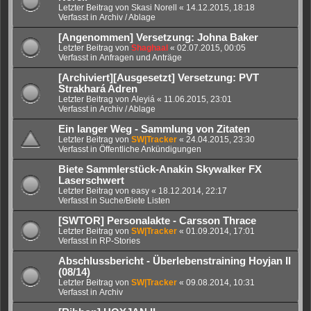
Letzter Beitrag von
Skasi Norell
«
14.12.2015, 18:18
Verfasst in
Archiv / Ablage
[Angenommen] Versetzung: Johna Baker
Letzter Beitrag von
Shaghaal
«
02.07.2015, 00:05
Verfasst in
Anfragen und Anträge
[Archiviert][Ausgesetzt] Versetzung: PVT
Strakhará Adren
Letzter Beitrag von
Aleyiá
«
11.06.2015, 23:01
Verfasst in
Archiv / Ablage
Ein langer Weg - Sammlung von Zitaten
Letzter Beitrag von
SW|Tracker
«
24.04.2015, 23:30
Verfasst in
Öffentliche Ankündigungen
Biete Sammlerstück-Anakin Skywalker FX
Laserschwert
Letzter Beitrag von
easy
«
18.12.2014, 22:17
Verfasst in
Suche/Biete Listen
[SWTOR] Personalakte - Carsson Thrace
Letzter Beitrag von
SW|Tracker
«
01.09.2014, 17:01
Verfasst in
RP-Stories
Abschlussbericht - Überlebenstraining Hoyjan II
(08/14)
Letzter Beitrag von
SW|Tracker
«
09.08.2014, 10:31
Verfasst in
Archiv