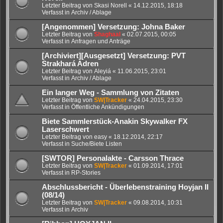
Letzter Beitrag von
Skasi Norell
«
14.12.2015, 18:18
Verfasst in
Archiv / Ablage
[Angenommen] Versetzung: Johna Baker
Letzter Beitrag von
Shaghaal
«
02.07.2015, 00:05
Verfasst in
Anfragen und Anträge
[Archiviert][Ausgesetzt] Versetzung: PVT
Strakhará Adren
Letzter Beitrag von
Aleyiá
«
11.06.2015, 23:01
Verfasst in
Archiv / Ablage
Ein langer Weg - Sammlung von Zitaten
Letzter Beitrag von
SW|Tracker
«
24.04.2015, 23:30
Verfasst in
Öffentliche Ankündigungen
Biete Sammlerstück-Anakin Skywalker FX
Laserschwert
Letzter Beitrag von
easy
«
18.12.2014, 22:17
Verfasst in
Suche/Biete Listen
[SWTOR] Personalakte - Carsson Thrace
Letzter Beitrag von
SW|Tracker
«
01.09.2014, 17:01
Verfasst in
RP-Stories
Abschlussbericht - Überlebenstraining Hoyjan II
(08/14)
Letzter Beitrag von
SW|Tracker
«
09.08.2014, 10:31
Verfasst in
Archiv