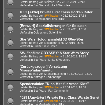
Letzter Beitrag von
steirer2022
«
28.03.2021, 23:43
Verfasst in
Star Wars - Links & Websites
#032 [Aktiv] Private First Class Horkan Balor
Letzter Beitrag von
SW|Tracker
«
03.04.2020, 17:38
Verfasst in
Die Mitglieder des 181st
[Entwurf] Spezialisierungen für Soldaten
Letzter Beitrag von
SW|Tracker
«
25.03.2020, 17:00
Verfasst in
Guides und Spielhilfen
Star Wars Hologrammbild 3D 80er-90er
Letzter Beitrag von
Novacean
«
26.12.2019, 15:26
Verfasst in
Suche/Biete Listen
SW-Fanfilm: ODYSSEY: A Star Wars Story
Letzter Beitrag von
SW|Tracker
«
31.10.2018, 19:35
Verfasst in
Star Wars - Links & Websites
[Zurückgezogen] Versetzung
Mrasso'ndari'saertu
Letzter Beitrag von
Mrasso'nda'rishu
«
14.06.2018, 23:00
Verfasst in
Anfragen und Anträge
Spendenaktion "Kino-Hits für Arche-Kids"
Letzter Beitrag von
SW|Tracker
«
25.04.2018, 18:48
Verfasst in
Star Wars - Fan Community
#029 [Anwärter] Private First Class Warsto Senet
Letzter Beitrag von
SW|Tracker
«
20.03.2018, 15:12
Verfasst in
Die Mitglieder des 181st