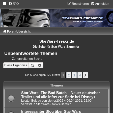
FAQ
Registrieren
Anmelden
Foren-Übersicht
StarWars-Freakz.de
Die Seite für Star Wars Sammler!
Unbeantwortete Themen
Zur erweiterten Suche
Suche
Erweiterte Suche
1
2
3
4
Nächste
Die Suche ergab 176 Treffer
Themen
Star Wars: The Bad Batch – Neuer deutscher
Trailer und alle Infos zur Serie bei Disney+
Letzter Beitrag von
steirer2022
«
06.04.2021, 22:00
Verfasst in
Star Wars - News-Bereich
Interessanter Blog über Star Wars