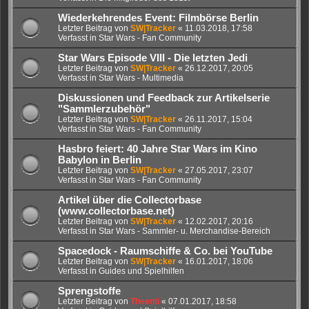
Wiederkehrendes Event: Filmbörse Berlin
Letzter Beitrag von
SW|Tracker
«
11.03.2018, 17:58
Verfasst in
Star Wars - Fan Community
Star Wars Episode VIII - Die letzten Jedi
Letzter Beitrag von
SW|Tracker
«
26.12.2017, 20:05
Verfasst in
Star Wars - Multimedia
Diskussionen und Feedback zur Artikelserie
"Sammlerzubehör"
Letzter Beitrag von
SW|Tracker
«
26.11.2017, 15:04
Verfasst in
Star Wars - Fan Community
Hasbro feiert: 40 Jahre Star Wars im Kino
Babylon in Berlin
Letzter Beitrag von
SW|Tracker
«
27.05.2017, 23:07
Verfasst in
Star Wars - Fan Community
Artikel über die Collectorbase
(www.collectorbase.net)
Letzter Beitrag von
SW|Tracker
«
12.02.2017, 20:16
Verfasst in
Star Wars - Sammler- u. Merchandise-Bereich
Spacedock - Raumschiffe & Co. bei YouTube
Letzter Beitrag von
SW|Tracker
«
16.01.2017, 18:06
Verfasst in
Guides und Spielhilfen
Sprengstoffe
Letzter Beitrag von
Theenti
«
07.01.2017, 18:58