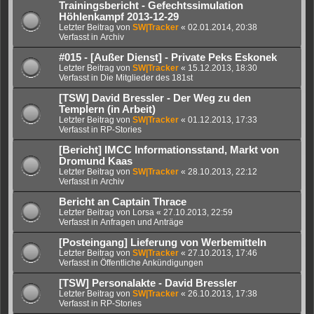
Trainingsbericht - Gefechtssimulation
Höhlenkampf 2013-12-29
Letzter Beitrag von
SW|Tracker
«
02.01.2014, 20:38
Verfasst in
Archiv
#015 - [Außer Dienst] - Private Peks Eskonek
Letzter Beitrag von
SW|Tracker
«
15.12.2013, 18:30
Verfasst in
Die Mitglieder des 181st
[TSW] David Bressler - Der Weg zu den
Templern (in Arbeit)
Letzter Beitrag von
SW|Tracker
«
01.12.2013, 17:33
Verfasst in
RP-Stories
[Bericht] IMCC Informationsstand, Markt von
Dromund Kaas
Letzter Beitrag von
SW|Tracker
«
28.10.2013, 22:12
Verfasst in
Archiv
Bericht an Captain Thrace
Letzter Beitrag von
Lorsa
«
27.10.2013, 22:59
Verfasst in
Anfragen und Anträge
[Posteingang] Lieferung von Werbemitteln
Letzter Beitrag von
SW|Tracker
«
27.10.2013, 17:46
Verfasst in
Öffentliche Ankündigungen
[TSW] Personalakte - David Bressler
Letzter Beitrag von
SW|Tracker
«
26.10.2013, 17:38
Verfasst in
RP-Stories