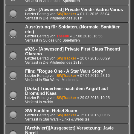
Verfasst in
Guides und Spielhilfen
#025 - [Abwesend] Private Vendir Vadric Varius
Letzter Beitrag von
SW|Tracker
«
01.11.2016, 23:04
Verfasst in
Die Mitglieder des 181st
Ausrüstung für Soldaten. (Normale, Sanitäter
etc.)
Letzter Beitrag von
Theenti
«
17.08.2016, 16:56
Verfasst in
Guides und Spielhilfen
#026 - [Abwesend] Private First Class Theenti
Olarano
Letzter Beitrag von
SW|Tracker
«
20.07.2016, 00:29
Verfasst in
Die Mitglieder des 181st
Film: "Rogue One - A Star Wars Story"
Letzter Beitrag von
SW|Tracker
«
07.04.2016, 23:16
Verfasst in
Star Wars - Multimedia
[Doku] Trauerfeier nach dem Angriff auf
Dromund Kaas
Letzter Beitrag von
SW|Tracker
«
29.03.2016, 10:25
Verfasst in
Archiv
SW-Fanfilm: Rebel Scum
Letzter Beitrag von
SW|Tracker
«
15.01.2016, 00:06
Verfasst in
Star Wars - Links & Websites
[Archiviert][Ausgesetzt] Versetzung: Javie
Norell