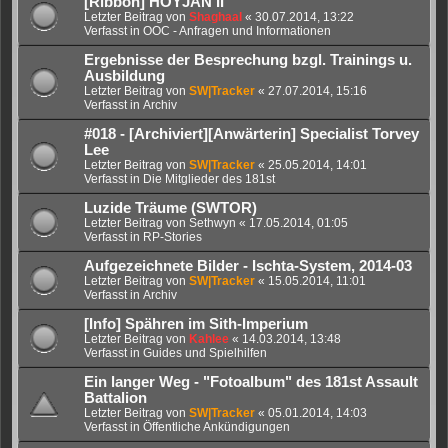
[Ribbon] HOYJAN II
Letzter Beitrag von
Shaghaal
«
30.07.2014, 13:22
Verfasst in
OOC - Anfragen und Informationen
Ergebnisse der Besprechung bzgl. Trainings u.
Ausbildung
Letzter Beitrag von
SW|Tracker
«
27.07.2014, 15:16
Verfasst in
Archiv
#018 - [Archiviert][Anwärterin] Specialist Torvey
Lee
Letzter Beitrag von
SW|Tracker
«
25.05.2014, 14:01
Verfasst in
Die Mitglieder des 181st
Luzide Träume (SWTOR)
Letzter Beitrag von
Sethwyn
«
17.05.2014, 01:05
Verfasst in
RP-Stories
Aufgezeichnete Bilder - Ischta-System, 2014-03
Letzter Beitrag von
SW|Tracker
«
15.05.2014, 11:01
Verfasst in
Archiv
[Info] Spähren im Sith-Imperium
Letzter Beitrag von
Kahlee
«
14.03.2014, 13:48
Verfasst in
Guides und Spielhilfen
Ein langer Weg - "Fotoalbum" des 181st Assault
Battalion
Letzter Beitrag von
SW|Tracker
«
05.01.2014, 14:03
Verfasst in
Öffentliche Ankündigungen