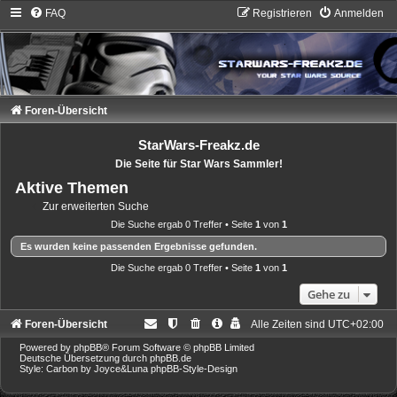
FAQ
Registrieren
Anmelden
Foren-Übersicht
StarWars-Freakz.de
Die Seite für Star Wars Sammler!
Aktive Themen
Zur erweiterten Suche
Die Suche ergab 0 Treffer • Seite
1
von
1
Es wurden keine passenden Ergebnisse gefunden.
Die Suche ergab 0 Treffer • Seite
1
von
1
Gehe zu
Foren-Übersicht
Alle Zeiten sind
UTC+02:00
Powered by
phpBB
® Forum Software © phpBB Limited
Deutsche Übersetzung durch
phpBB.de
Style: Carbon by Joyce&Luna
phpBB-Style-Design