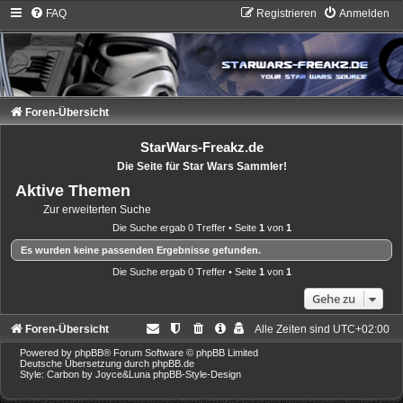
FAQ
Registrieren
Anmelden
Foren-Übersicht
StarWars-Freakz.de
Die Seite für Star Wars Sammler!
Aktive Themen
Zur erweiterten Suche
Die Suche ergab 0 Treffer • Seite
1
von
1
Es wurden keine passenden Ergebnisse gefunden.
Die Suche ergab 0 Treffer • Seite
1
von
1
Gehe zu
Foren-Übersicht
Alle Zeiten sind
UTC+02:00
Powered by
phpBB
® Forum Software © phpBB Limited
Deutsche Übersetzung durch
phpBB.de
Style: Carbon by Joyce&Luna
phpBB-Style-Design