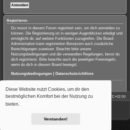
Registrieren
Du musst in diesem Forum registriert sein, um dich anmelden zu
können. Die Registrierung ist in wenigen Augenblicken erledigt und
ermöglicht dir, auf weitere Funktionen zuzugreifen. Die Board-
Administration kann registrierten Benutzern auch zusätzliche
Berechtigungen zuweisen. Beachte bitte unsere
Nutzungsbedingungen und die verwandten Regelungen, bevor du
dich registrierst. Bitte beachte auch die jeweiligen Forenregeln,
wenn du dich in diesem Board bewegst.
Nutzungsbedingungen
|
Datenschutzrichtlinie
Registrieren
Diese Website nutzt Cookies, um dir den
bestmöglichen Komfort bei der Nutzung zu
Foren-Übersicht
Alle Zeiten sind
UTC+02:00
bieten.
Mehr erfahren
Powered by
phpBB
® Forum Software © phpBB Limited
Deutsche Übersetzung durch
phpBB.de
Style: Carbon by Joyce&Luna
phpBB-Style-Design
Verstanden!