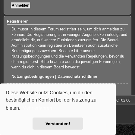
Registrieren
Du musst in diesem Forum registriert sein, um dich anmelden zu
können. Die Registrierung ist in wenigen Augenblicken erledigt und
ermöglicht dir, auf weitere Funktionen zuzugreifen. Die Board-
Administration kann registrierten Benutzern auch zusätzliche
Berechtigungen zuweisen. Beachte bitte unsere
Nutzungsbedingungen und die verwandten Regelungen, bevor du
dich registrierst. Bitte beachte auch die jeweiligen Forenregeln,
wenn du dich in diesem Board bewegst.
Nutzungsbedingungen
|
Datenschutzrichtlinie
Registrieren
Diese Website nutzt Cookies, um dir den
bestmöglichen Komfort bei der Nutzung zu
Foren-Übersicht
Alle Zeiten sind
UTC+02:00
bieten.
Mehr erfahren
Powered by
phpBB
® Forum Software © phpBB Limited
Deutsche Übersetzung durch
phpBB.de
Style: Carbon by Joyce&Luna
phpBB-Style-Design
Verstanden!