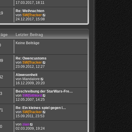
e
t
17.03.2017, 18:11
a
u
e
g
e
r
Re: Weihnachten
19
s
B
N
von
SW|Tracker
t
e
e
24.12.2017, 15:08
e
i
u
r
t
e
B
r
s
räge
Letzter Beitrag
e
a
t
i
g
e
Keine Beiträge
t
r
0
r
B
a
e
g
i
Re: Owencustoms
t
09
N
von
SW|Tracker
r
e
23.09.2012, 12:27
a
u
g
e
Abwesenheit
42
N
s
von
Mandalore
e
t
16.12.2009, 20:20
u
e
e
r
Beschreibung der StarWars-Fre…
3
s
B
N
von
SW|Sithlord
t
e
e
12.05.2007, 14:25
e
i
u
r
t
e
Re: Ein kleines spiel gegen l…
71
B
r
s
N
von
SW|Tracker
e
a
t
e
15.09.2011, 23:53
i
g
e
u
N
t
r
e
von
zian
0
e
r
B
s
02.03.2009, 19:24