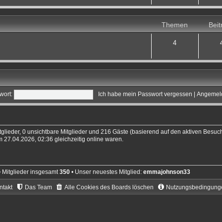
Themen
Beit
4
wort:
Ich habe mein Passwort vergessen
|
Angemeld
tglieder, 0 unsichtbare Mitglieder und 216 Gäste (basierend auf den aktiven Besuch
 27.04.2026, 02:36 gleichzeitig online waren.
 Mitglieder insgesamt
350
• Unser neuestes Mitglied:
emmajohnson33
ntakt
Das Team
Alle Cookies des Boards löschen
Nutzungsbedingung