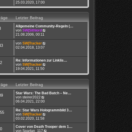
a
e
t
e
25.03.2020, 17:00
g
i
e
u
t
r
e
r
B
s
räge
Letzter Beitrag
a
e
t
g
i
e
Allgemeine Community-Regeln (…
t
r
3
N
von
SW|Sithlord
r
B
e
21.08.2006, 00:11
a
e
u
g
i
e
N
von
SW|Tracker
t
43
s
e
02.04.2018, 13:07
r
t
u
a
e
e
g
r
s
Re: Informationen zur Linklis…
2
B
t
N
von
SW|Tracker
e
e
e
19.04.2021, 11:50
i
r
u
t
B
e
r
e
s
a
räge
Letzter Beitrag
i
t
g
t
e
r
Star Wars: The Bad Batch – Ne…
r
09
a
N
von
steirer2022
B
g
e
06.04.2021, 22:00
e
u
i
e
t
Re: Star Wars Hologrammbild 3…
55
s
r
N
von
SW|Tracker
t
a
e
03.02.2020, 11:58
e
g
u
r
e
Cover von Death Trooper dem 1…
0
B
s
N
von
Spartan_117