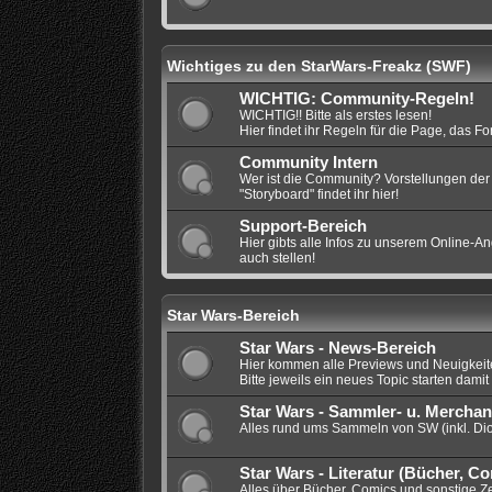
Wichtiges zu den StarWars-Freakz (SWF)
WICHTIG: Community-Regeln!
WICHTIG!! Bitte als erstes lesen!
Hier findet ihr Regeln für die Page, das F
Community Intern
Wer ist die Community? Vorstellungen der 
"Storyboard" findet ihr hier!
Support-Bereich
Hier gibts alle Infos zu unserem Online-An
auch stellen!
Star Wars-Bereich
Star Wars - News-Bereich
Hier kommen alle Previews und Neuigkeite
Bitte jeweils ein neues Topic starten damit 
Star Wars - Sammler- u. Merchan
Alles rund ums Sammeln von SW (inkl. Di
Star Wars - Literatur (Bücher, Co
Alles über Bücher, Comics und sonstige Z