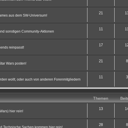
21
1
 Games aus dem SW-Universum!
11
1
s und sonstigen Community-Aktionen
17
1
ends reinpasst!
21
8
Star Wars posten!
11
3
werden wollt, oder auch von anderen Forenmitgliedern
Themen
Beit
13
1
Wars) hier rein!
28
8
d Technische Sachen kommen hier rein!