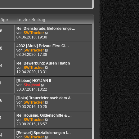
räge
Letzter Beitrag
Re: Dienstgrade, Beförderunge…
6
N
von
SW|Tracker
e
04.06.2018, 19:30
u
e
#032 [Aktiv] Private First Cl…
8
s
N
von
SW|Tracker
t
e
03.04.2020, 17:38
e
u
r
e
Re: Bewerbung: Auren Thatch
4
B
s
N
von
SW|Tracker
e
t
e
12.04.2020, 13:31
i
e
u
t
r
e
[Ribbon] HOYJAN II
3
N
r
B
s
von
Shaghaal
e
a
e
t
30.07.2014, 13:22
u
g
i
e
e
t
r
[Doku] Trauerfeier nach dem A…
6
s
r
B
N
von
SW|Tracker
t
a
e
e
29.03.2016, 10:25
e
g
i
u
r
t
e
Re: Housing, Gildenschiffe & …
8
B
r
s
N
von
SW|Tracker
e
a
t
e
23.08.2015, 16:57
i
g
e
u
t
r
e
[Entwurf] Spezialisierungen f…
4
r
B
s
N
von
SW|Tracker