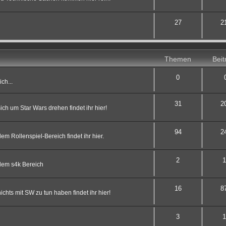
27
2
Themen
Beit
0
ch...
31
2
ch um Star Wars drehen findet ihr hier!
94
2
 Rollenspiel-Bereich findet ihr hier.
2
1
dem s4k Bereich
16
8
hts mit SW zu tun haben findet ihr hier!
3
1