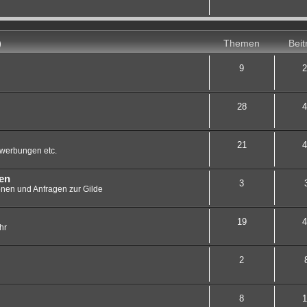
)
Themen
Beit
9
2
28
4
21
4
Bewerbungen etc.
en
3
ionen und Anfragen zur Gilde
19
4
hr
2
8
1