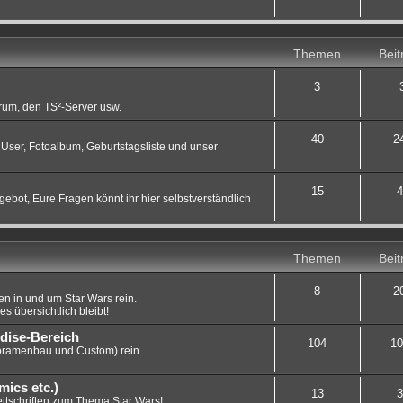
Themen
Beit
3
orum, den TS²-Server usw.
40
2
User, Fotoalbum, Geburtstagsliste und unser
15
4
gebot, Eure Fragen könnt ihr hier selbstverständlich
Themen
Beit
8
2
n in und um Star Wars rein.
es übersichtlich bleibt!
dise-Bereich
104
10
oramenbau und Custom) rein.
mics etc.)
13
3
eitschriften zum Thema Star Wars!