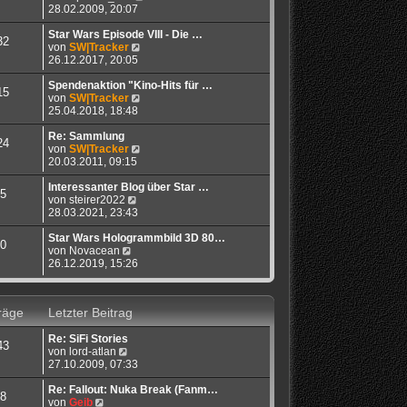
e
t
e
28.02.2009, 20:07
i
e
u
t
r
e
Star Wars Episode VIII - Die …
32
r
B
N
s
von
SW|Tracker
a
e
e
t
26.12.2017, 20:05
g
i
u
e
t
e
r
Spendenaktion "Kino-Hits für …
15
r
s
N
B
von
SW|Tracker
a
t
e
e
25.04.2018, 18:48
g
e
u
i
r
e
t
Re: Sammlung
24
B
s
N
r
von
SW|Tracker
e
t
e
a
20.03.2011, 09:15
i
e
u
g
t
r
e
Interessanter Blog über Star …
5
N
r
B
s
von
steirer2022
e
a
e
t
28.03.2021, 23:43
u
g
i
e
e
t
r
Star Wars Hologrammbild 3D 80…
0
N
s
r
B
von
Novacean
e
t
a
e
26.12.2019, 15:26
u
e
g
i
e
r
t
s
B
r
räge
Letzter Beitrag
t
e
a
e
i
g
Re: SiFi Stories
r
t
43
N
von
lord-atlan
B
r
e
27.10.2009, 07:33
e
a
u
i
g
e
Re: Fallout: Nuka Break (Fanm…
t
8
N
s
von
Geib
r