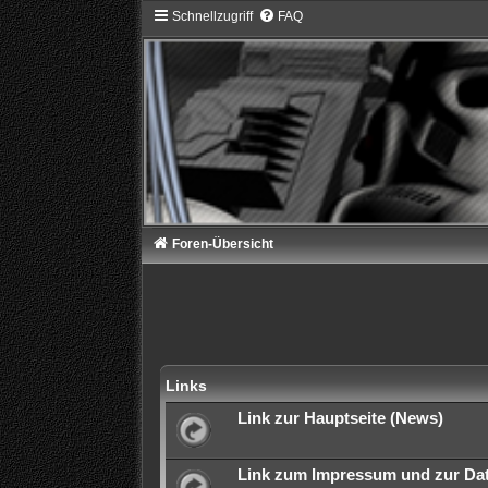
Schnellzugriff
FAQ
Foren-Übersicht
Links
Link zur Hauptseite (News)
Link zum Impressum und zur Da