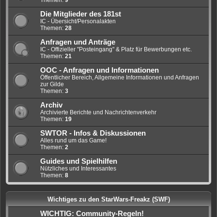
Themen:
9
Die Mitglieder des 181st
IC - Übersicht/Personalakten
Themen:
28
Anfragen und Anträge
IC - Offizieller "Posteingang" & Platz für Bewerbungen etc.
Themen:
21
OOC - Anfragen und Informationen
Öffentlicher Bereich, Allgemeine Informationen und Anfragen
zur Gilde
Themen:
3
Archiv
Archivierte Berichte und Nachrichtenverkehr
Themen:
19
SWTOR - Infos & Diskussionen
Alles rund um das Game!
Themen:
2
Guides und Spielhilfen
Nützliches und Interessantes
Themen:
8
Wichtiges zu den StarWars-Freakz (SWF)
WICHTIG: Community-Regeln!