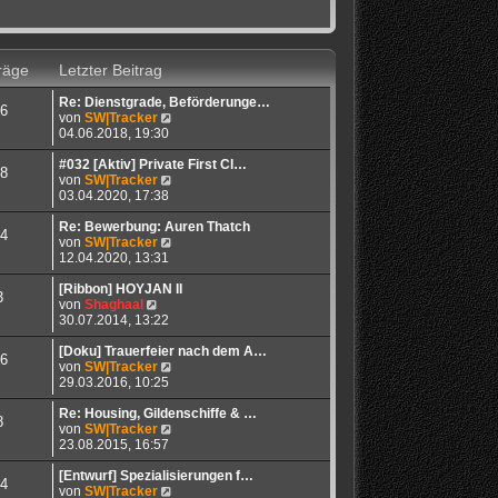
räge
Letzter Beitrag
Re: Dienstgrade, Beförderunge…
6
N
von
SW|Tracker
e
04.06.2018, 19:30
u
e
#032 [Aktiv] Private First Cl…
8
s
N
von
SW|Tracker
t
e
03.04.2020, 17:38
e
u
r
e
Re: Bewerbung: Auren Thatch
4
B
s
N
von
SW|Tracker
e
t
e
12.04.2020, 13:31
i
e
u
t
r
e
[Ribbon] HOYJAN II
3
N
r
B
s
von
Shaghaal
e
a
e
t
30.07.2014, 13:22
u
g
i
e
e
t
r
[Doku] Trauerfeier nach dem A…
6
s
r
B
N
von
SW|Tracker
t
a
e
e
29.03.2016, 10:25
e
g
i
u
r
t
e
Re: Housing, Gildenschiffe & …
8
B
r
s
N
von
SW|Tracker
e
a
t
e
23.08.2015, 16:57
i
g
e
u
t
r
e
[Entwurf] Spezialisierungen f…
4
r
B
s
N
von
SW|Tracker