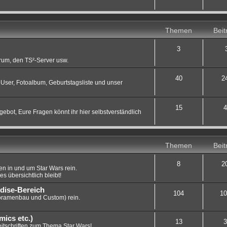
Themen
Beit
3
orum, den TS²-Server usw.
40
2
User, Fotoalbum, Geburtstagsliste und unser
15
4
gebot, Eure Fragen könnt ihr hier selbstverständlich
Themen
Beit
8
2
n in und um Star Wars rein.
es übersichtlich bleibt!
dise-Bereich
104
10
oramenbau und Custom) rein.
mics etc.)
13
3
eitschriften zum Thema Star Wars!