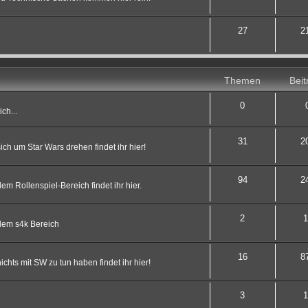
27
2
Themen
Beit
0
ch...
31
2
ch um Star Wars drehen findet ihr hier!
94
2
 Rollenspiel-Bereich findet ihr hier.
2
1
dem s4k Bereich
16
8
hts mit SW zu tun haben findet ihr hier!
3
1