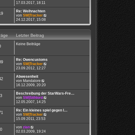
e
t
17.03.2017, 18:11
a
u
e
g
e
r
Re: Weihnachten
19
s
B
N
von
SW|Tracker
t
e
e
24.12.2017, 15:08
e
i
u
r
t
e
B
r
s
räge
Letzter Beitrag
e
a
t
i
g
e
Keine Beiträge
t
r
0
r
B
a
e
g
i
Re: Owencustoms
t
09
N
von
SW|Tracker
r
e
23.09.2012, 12:27
a
u
g
e
Abwesenheit
42
N
s
von
Mandalore
e
t
16.12.2009, 20:20
u
e
e
r
Beschreibung der StarWars-Fre…
3
s
B
N
von
SW|Sithlord
t
e
e
12.05.2007, 14:25
e
i
u
r
t
e
Re: Ein kleines spiel gegen l…
71
B
r
s
N
von
SW|Tracker
e
a
t
e
15.09.2011, 23:53
i
g
e
u
N
t
r
e
von
zian
0
e
r
B
s
02.03.2009, 19:24