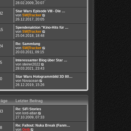
e
t
e
28.02.2009, 20:07
i
e
u
t
r
e
Star Wars Episode VIII - Die …
32
r
B
N
s
von
SW|Tracker
a
e
e
t
26.12.2017, 20:05
g
i
u
e
t
e
r
Spendenaktion "Kino-Hits für …
15
r
s
N
B
von
SW|Tracker
a
t
e
e
25.04.2018, 18:48
g
e
u
i
r
e
t
Re: Sammlung
24
B
s
N
r
von
SW|Tracker
e
t
e
a
20.03.2011, 09:15
i
e
u
g
t
r
e
Interessanter Blog über Star …
5
N
r
B
s
von
steirer2022
e
a
e
t
28.03.2021, 23:43
u
g
i
e
e
t
r
Star Wars Hologrammbild 3D 80…
0
N
s
r
B
von
Novacean
e
t
a
e
26.12.2019, 15:26
u
e
g
i
e
r
t
s
B
r
räge
Letzter Beitrag
t
e
a
e
i
g
Re: SiFi Stories
r
t
43
N
von
lord-atlan
B
r
e
27.10.2009, 07:33
e
a
u
i
g
e
Re: Fallout: Nuka Break (Fanm…
t
8
N
s
von
Geib
r