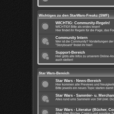
Wichtiges zu den StarWars-Freakz (SWF)
WICHTIG: Community-Regeln!
WICHTIG!! Bitte als erstes lesen!
Hier findet ihr Regeln für die Page, das F
Community Intern
Wer ist die Community? Vorstellungen der 
"Storyboard" findet ihr hier!
Support-Bereich
Hier gibts alle Infos zu unserem Online-An
auch stellen!
Star Wars-Bereich
Star Wars - News-Bereich
Hier kommen alle Previews und Neuigkeite
Bitte jeweils ein neues Topic starten damit 
Star Wars - Sammler- u. Merchan
Alles rund ums Sammeln von SW (inkl. Di
Star Wars - Literatur (Bücher, Co
Alles über Bücher, Comics und sonstige Z