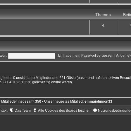
Themen
Beit
4
wort:
Ich habe mein Passwort vergessen
|
Angemeld
tglieder, 0 unsichtbare Mitglieder und 221 Gäste (basierend auf den aktiven Besuch
 27.04.2026, 02:36 gleichzeitig online waren.
 Mitglieder insgesamt
350
• Unser neuestes Mitglied:
emmajohnson33
ntakt
Das Team
Alle Cookies des Boards löschen
Nutzungsbedingung