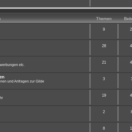
)
Themen
Beit
9
2
28
4
21
4
Bewerbungen etc.
en
3
ionen und Anfragen zur Gilde
19
4
hr
2
8
1