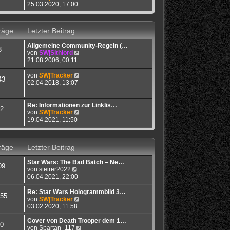
a
e
t
e
25.03.2020, 17:00
g
i
e
u
t
r
e
r
B
s
räge
Letzter Beitrag
a
e
t
g
i
e
Allgemeine Community-Regeln (…
t
r
3
N
von
SW|Sithlord
r
B
e
21.08.2006, 00:11
a
e
u
g
i
e
N
von
SW|Tracker
t
43
s
e
02.04.2018, 13:07
r
t
u
a
e
e
g
r
s
Re: Informationen zur Linklis…
2
B
t
N
von
SW|Tracker
e
e
e
19.04.2021, 11:50
i
r
u
t
B
e
r
e
s
a
räge
Letzter Beitrag
i
t
g
t
e
r
Star Wars: The Bad Batch – Ne…
r
09
a
N
von
steirer2022
B
g
e
06.04.2021, 22:00
e
u
i
e
t
Re: Star Wars Hologrammbild 3…
55
s
r
N
von
SW|Tracker
t
a
e
03.02.2020, 11:58
e
g
u
r
e
Cover von Death Trooper dem 1…
0
B
s
N
von
Spartan_117