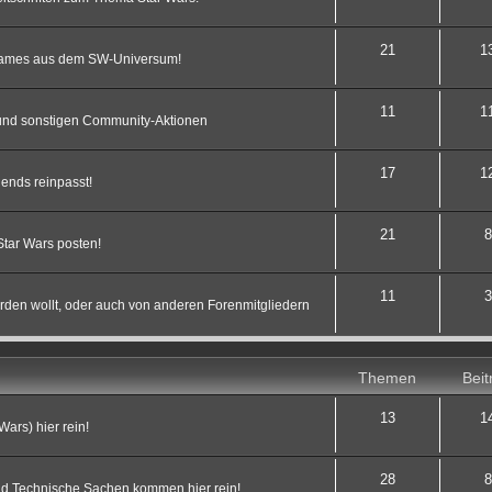
21
1
 Games aus dem SW-Universum!
11
1
s und sonstigen Community-Aktionen
17
1
ends reinpasst!
21
8
Star Wars posten!
11
3
werden wollt, oder auch von anderen Forenmitgliedern
Themen
Beit
13
1
Wars) hier rein!
28
8
d Technische Sachen kommen hier rein!