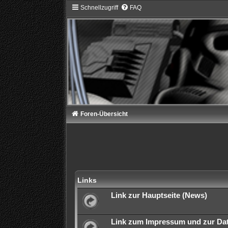
Schnellzugriff
FAQ
Foren-Übersicht
Links
Link zur Hauptseite (News)
Link zum Impressum und zur Da