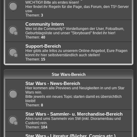
WICHTIG!! Bitte als erstes lesen!
Hier findet ihr Regeln für die Page, das Forum, den TS²-Server
usw.
Themen:
3
Community Intern
Wer ist die Community? Vorstellungen der User, Fotoalbum,
Geburtstagsliste und unser "Storyboard" findet ihr hier!
Themen:
40
Support-Bereich
Hier gibts alle Infos zu unserem Online-Angebot, Eure Fragen
könnt ihr hier selbstverständlich auch stellen!
Themen:
15
Star Wars-Bereich
Star Wars - News-Bereich
Hier kommen alle Previews und Neuigkeiten in und um Star
Wars rein.
Bitte jeweils ein neues Topic starten damit es übersichtlich
bleibt!
Themen:
8
Star Wars - Sammler- u. Merchandise-Bereich
Alles rund ums Sammeln von SW (inkl. Dioramenbau und
Custom) rein.
Themen:
104
Star Wars - Literatur (Bücher, Comics etc.)