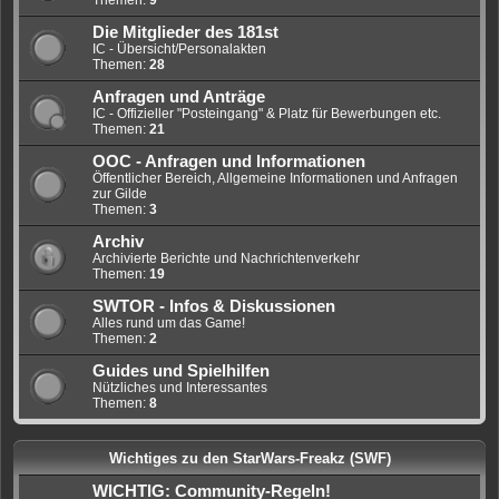
Themen:
9
Die Mitglieder des 181st
IC - Übersicht/Personalakten
Themen:
28
Anfragen und Anträge
IC - Offizieller "Posteingang" & Platz für Bewerbungen etc.
Themen:
21
OOC - Anfragen und Informationen
Öffentlicher Bereich, Allgemeine Informationen und Anfragen
zur Gilde
Themen:
3
Archiv
Archivierte Berichte und Nachrichtenverkehr
Themen:
19
SWTOR - Infos & Diskussionen
Alles rund um das Game!
Themen:
2
Guides und Spielhilfen
Nützliches und Interessantes
Themen:
8
Wichtiges zu den StarWars-Freakz (SWF)
WICHTIG: Community-Regeln!