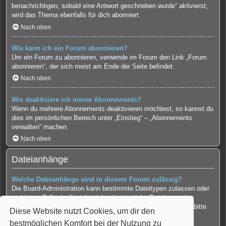
benachrichtigen, sobald eine Antwort geschrieben wurde“ aktivierst,
wird das Thema ebenfalls für dich abonniert.
Nach oben
Wie kann ich ein Forum abonnieren?
Um ein Forum zu abonnieren, verwende im Forum den Link „Forum
abonnieren“, der sich meist am Ende der Seite befindet.
Nach oben
Wie deaktiviere ich meine Abonnements?
Wenn du mehrere Abonnements deaktivieren möchtest, so kannst du
dies im persönlichen Bereich unter „Einstieg“ – „Abonnements
verwalten“ machen.
Nach oben
Dateianhänge
Welche Dateianhänge sind in diesem Forum zulässig?
Die Board-Administration kann bestimmte Dateitypen zulassen oder
verbieten. Falls du dir nicht sicher bist, welche Dateitypen du
anhängen kannst und du Unterstützung benötigst, wende dich bitte
Diese Website nutzt Cookies, um dir den
an die Board-Administration.
bestmöglichen Komfort bei der Nutzung zu