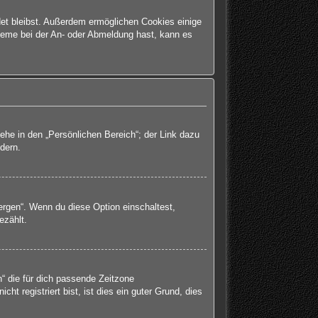
det bleibst. Außerdem ermöglichen Cookies einige
bleme bei der An- oder Abmeldung hast, kann es
ehe in den „Persönlichen Bereich“; der Link dazu
dern.
ergen“. Wenn du diese Option einschaltest,
ezählt.
h“ die für dich passende Zeitzone
ht registriert bist, ist dies ein guter Grund, dies