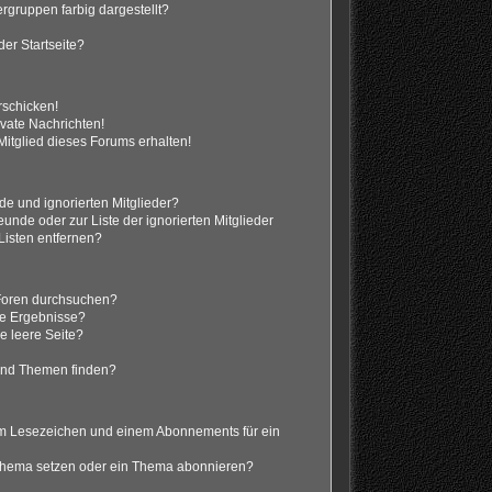
gruppen farbig dargestellt?
er Startseite?
rschicken!
vate Nachrichten!
itglied dieses Forums erhalten!
de und ignorierten Mitglieder?
eunde oder zur Liste der ignorierten Mitglieder
Listen entfernen?
 Foren durchsuchen?
ne Ergebnisse?
 leere Seite?
?
und Themen finden?
em Lesezeichen und einem Abonnements für ein
 Thema setzen oder ein Thema abonnieren?