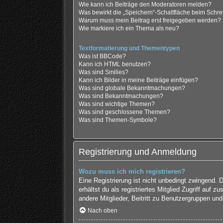
Wie kann ich Beiträge den Moderatoren melden?
Was bewirkt die „Speichern“-Schaltfläche beim Schre
Warum muss mein Beitrag erst freigegeben werden?
Wie markiere ich ein Thema als neu?
Textformatierung und Thementypen
Was ist BBCode?
Kann ich HTML benutzen?
Was sind Smilies?
Kann ich Bilder in meine Beiträge einfügen?
Was sind globale Bekanntmachungen?
Was sind Bekanntmachungen?
Was sind wichtige Themen?
Was sind geschlossene Themen?
Was sind Themen-Symbole?
Registrierung und Anmeldung
Wozu muss ich mich registrieren?
Eine Registrierung ist nicht unbedingt zwingend. 
erhältst du als registriertes Mitglied Zugriff auf
andere Mitglieder, Beitritt zu Benutzergruppen und 
Nach oben