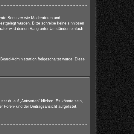
immte Benutzer wie Moderatoren und
estgelegt wurden. Bitte schreibe keine sinnlosen
rator wird deinen Rang unter Umständen einfach
 Board-Administration freigeschaltet wurde. Diese
st du auf „Antworten“ klicken. Es könnte sein,
r Foren- und der Beitragsansicht aufgelistet.