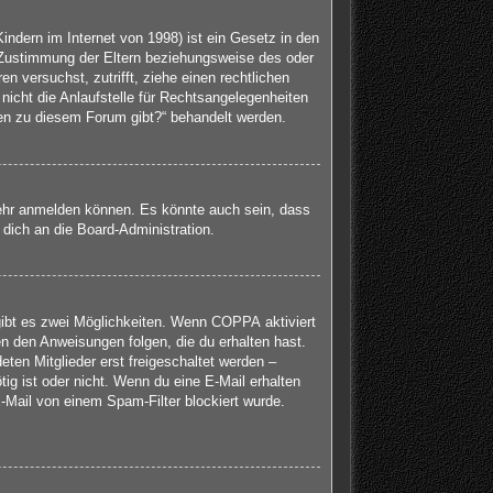
ndern im Internet von 1998) ist ein Gesetz in den
 Zustimmung der Eltern beziehungsweise des oder
en versuchst, zutrifft, ziehe einen rechtlichen
icht die Anlaufstelle für Rechtsangelegenheiten
agen zu diesem Forum gibt?“ behandelt werden.
mehr anmelden können. Es könnte auch sein, dass
dich an die Board-Administration.
gibt es zwei Möglichkeiten. Wenn
COPPA
aktiviert
en den Anweisungen folgen, die du erhalten hast.
eten Mitglieder erst freigeschaltet werden –
tig ist oder nicht. Wenn du eine E-Mail erhalten
-Mail von einem Spam-Filter blockiert wurde.