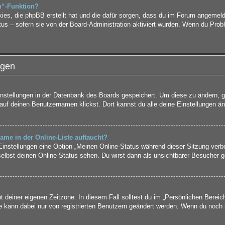
n“-Funktion?
kies, die phpBB erstellt hat und die dafür sorgen, dass du im Forum angemel
tus – sofern sie von der Board-Administration aktiviert wurden. Wenn du Pro
ngen
Einstellungen in der Datenbank des Boards gespeichert. Um diese zu ändern, g
auf deinen Benutzernamen klickst. Dort kannst du alle deine Einstellungen än
ame in der Online-Liste auftaucht?
 Einstellungen eine Option „Meinen Online-Status während dieser Sitzung verb
elbst deinen Online-Status sehen. Du wirst dann als unsichtbarer Besucher g
t deiner eigenen Zeitzone. In diesem Fall solltest du im „Persönlichen Bereic
ne kann dabei nur von registrierten Benutzern geändert werden. Wenn du noch nic