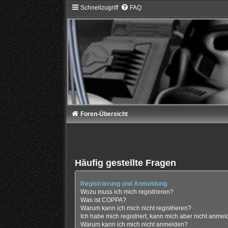
Schnellzugriff
FAQ
Foren-Übersicht
Häufig gestellte Fragen
Registrierung und Anmeldung
Wozu muss ich mich registrieren?
Was ist COPPA?
Warum kann ich mich nicht registrieren?
Ich habe mich registriert, kann mich aber nicht anmel
Warum kann ich mich nicht anmelden?