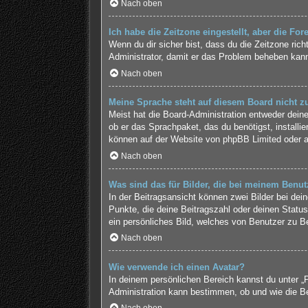
Nach oben
Ich habe die Zeitzone eingestellt, aber die Fo
Wenn du dir sicher bist, dass du die Zeitzone richt
Administrator, damit er das Problem beheben kan
Nach oben
Meine Sprache steht auf diesem Board nicht z
Meist hat die Board-Administration entweder deine
ob er das Sprachpaket, das du benötigst, installi
können auf der Website von
phpBB Limited
oder 
Nach oben
Was sind das für Bilder, die bei meinem Ben
In der Beitragsansicht können zwei Bilder bei de
Punkte, die deine Beitragszahl oder deinen Status
ein persönliches Bild, welches von Benutzer zu Be
Nach oben
Wie verwende ich einen Avatar?
In deinem persönlichen Bereich kannst du unter „P
Administration kann bestimmen, ob und wie die Be