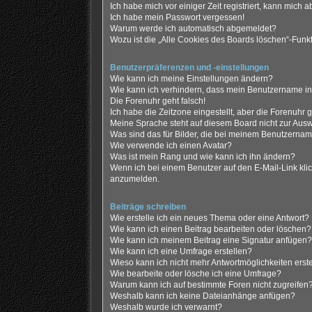
Ich habe mich vor einiger Zeit registriert, kann mich
Ich habe mein Passwort vergessen!
Warum werde ich automatisch abgemeldet?
Wozu ist die „Alle Cookies des Boards löschen“-Funk
Benutzerpräferenzen und -einstellungen
Wie kann ich meine Einstellungen ändern?
Wie kann ich verhindern, dass mein Benutzername in 
Die Forenuhr geht falsch!
Ich habe die Zeitzone eingestellt, aber die Forenuhr 
Meine Sprache steht auf diesem Board nicht zur Ausw
Was sind das für Bilder, die bei meinem Benutzerna
Wie verwende ich einen Avatar?
Was ist mein Rang und wie kann ich ihn ändern?
Wenn ich bei einem Benutzer auf den E-Mail-Link klic
anzumelden.
Beiträge schreiben
Wie erstelle ich ein neues Thema oder eine Antwort?
Wie kann ich einen Beitrag bearbeiten oder löschen?
Wie kann ich meinem Beitrag eine Signatur anfügen?
Wie kann ich eine Umfrage erstellen?
Wieso kann ich nicht mehr Antwortmöglichkeiten erst
Wie bearbeite oder lösche ich eine Umfrage?
Warum kann ich auf bestimmte Foren nicht zugreifen
Weshalb kann ich keine Dateianhänge anfügen?
Weshalb wurde ich verwarnt?