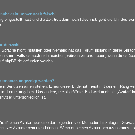
renuhr geht immer noch falsch!
ig eingestellt hast und die Zeit trotzdem noch falsch ist, geht die Uhr des Se
n.
ur Auswahl!
 Sprache nicht installiert oder niemand hat das Forum bislang in deine Sprach
eren kann. Falls es noch nicht existiert, würden wir uns freuen, wenn du es ü
auf
phpBB.de
gefunden werden.
utzernamen angezeigt werden?
inem Benutzernamen stehen. Eines dieser Bilder ist meist mit deinem Rang ver
 im Forum angeben. Das andere, meist größere, Bild wird auch als „Avatar“ be
nutzer unterschiedlich ist.
rofil“ einen Avatar über eine der folgenden vier Methoden hinzufügen: Gravat
nutzer Avatare benutzen können. Wenn du keinen Avatar benutzen kannst, sol