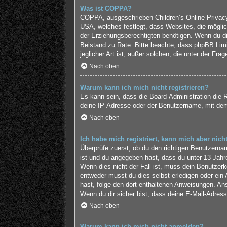
Was ist COPPA?
COPPA, ausgeschrieben Children’s Online Privacy 
USA, welches festlegt, dass Websites, die mögli
der Erziehungsberechtigten benötigen. Wenn du dir u
Beistand zu Rate. Bitte beachte, dass phpBB Limi
jeglicher Art ist; außer solchen, die unter der F
Nach oben
Warum kann ich mich nicht registrieren?
Es kann sein, dass die Board-Administration die 
deine IP-Adresse oder der Benutzername, mit dem 
Nach oben
Ich habe mich registriert, kann mich aber nic
Überprüfe zuerst, ob du den richtigen Benutzern
ist und du angegeben hast, dass du unter 13 Jahre
Wenn dies nicht der Fall ist, muss dein Benutzerk
entweder musst du dies selbst erledigen oder ein Ad
hast, folge den dort enthaltenen Anweisungen. An
Wenn du dir sicher bist, dass deine E-Mail-Adress
Nach oben
Warum kann ich mich nicht anmelden?