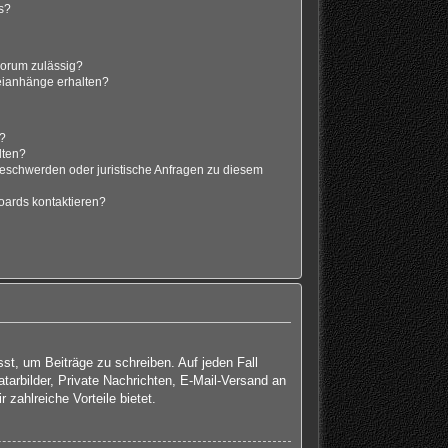
s?
Forum zulässig?
teianhänge erhalten?
t?
lten?
Beschwerden oder juristische Anfragen zu diesem
oards kontaktieren?
sst, um Beiträge zu schreiben. Auf jeden Fall
atarbilder, Private Nachrichten, E-Mail-Versand an
 zahlreiche Vorteile bietet.