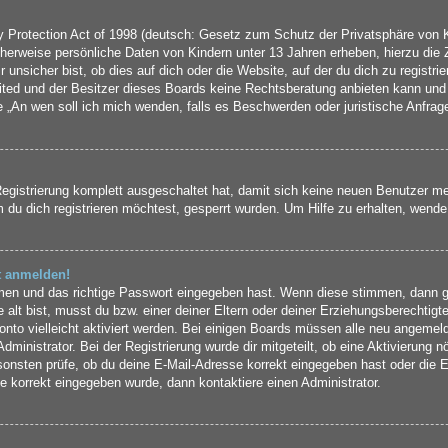
Protection Act of 1998 (deutsch: Gesetz zum Schutz der Privatsphäre von Ki
cherweise persönliche Daten von Kindern unter 13 Jahren erheben, hierzu die
nsicher bist, ob dies auf dich oder die Website, auf der du dich zu registrier
ted und der Besitzer dieses Boards keine Rechtsberatung anbieten kann und n
rage „An wen soll ich mich wenden, falls es Beschwerden oder juristische Anfr
Registrierung komplett ausgeschaltet hat, damit sich keine neuen Benutzer 
du dich registrieren möchtest, gesperrt wurden. Um Hilfe zu erhalten, wende 
ht anmelden!
amen und das richtige Passwort eingegeben hast. Wenn diese stimmen, dann 
 alt bist, musst du bzw. einer deiner Eltern oder deiner Erziehungsberechtigt
onto vielleicht aktiviert werden. Bei einigen Boards müssen alle neu angemeld
ministrator. Bei der Registrierung wurde dir mitgeteilt, ob eine Aktivierung nö
sonsten prüfe, ob du deine E-Mail-Adresse korrekt eingegeben hast oder die E
e korrekt eingegeben wurde, dann kontaktiere einen Administrator.