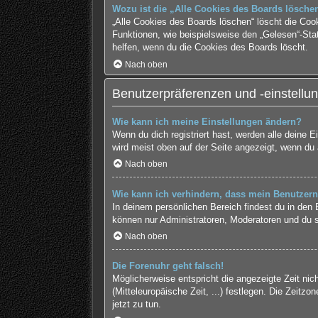
Wozu ist die „Alle Cookies des Boards lösche
„Alle Cookies des Boards löschen“ löscht die Coo
Funktionen, wie beispielsweise den „Gelesen“-Sta
helfen, wenn du die Cookies des Boards löscht.
Nach oben
Benutzerpräferenzen und -einstellu
Wie kann ich meine Einstellungen ändern?
Wenn du dich registriert hast, werden alle deine 
wird meist oben auf der Seite angezeigt, wenn du 
Nach oben
Wie kann ich verhindern, dass mein Benutzern
In deinem persönlichen Bereich findest du in den
können nur Administratoren, Moderatoren und du s
Nach oben
Die Forenuhr geht falsch!
Möglicherweise entspricht die angezeigte Zeit nich
(Mitteleuropäische Zeit, ...) festlegen. Die Zeitzo
jetzt zu tun.