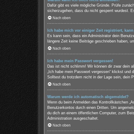
Dafür gibt es viele mögliche Gründe. Prüfe zunäch
sicherzugehen, dass du nicht gesperrt wurdest. Es
Nach oben
Ich habe mich vor einiger Zeit registriert, ka
Es kann sein, dass ein Administrator dein Benutz
längere Zeit keine Beiträge geschrieben haben, um
Nach oben
Ich habe mein Passwort vergessen!
Das ist nicht schlimm! Wir können dir zwar dein a
„Ich habe mein Passwort vergessen“ klickst und d
Solltest du trotzdem nicht in der Lage sein, dein
Nach oben
Warum werde ich automatisch abgemeldet?
Wenn du beim Anmelden das Kontrollkästchen „Ange
Benutzerkontos durch einen Dritten. Um angemeld
du dich an einem öffentlichen Computer, zum Beisp
Administration ausgeschaltet.
Nach oben