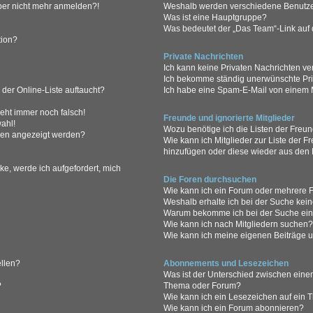
 aber nicht mehr anmelden?!
Weshalb werden verschiedene Benutzer
Was ist eine Hauptgruppe?
Was bedeutet der „Das Team“-Link auf d
tion?
Private Nachrichten
Ich kann keine Privaten Nachrichten ve
Ich bekomme ständig unerwünschte Pri
der Online-Liste auftaucht?
Ich habe eine Spam-E-Mail von einem M
geht immer noch falsch!
Freunde und ignorierte Mitglieder
ahl!
Wozu benötige ich die Listen der Freun
men angezeigt werden?
Wie kann ich Mitglieder zur Liste der Fr
hinzufügen oder diese wieder aus den 
ke, werde ich aufgefordert, mich
Die Foren durchsuchen
Wie kann ich ein Forum oder mehrere
Weshalb erhalte ich bei der Suche kei
Warum bekomme ich bei der Suche eine
Wie kann ich nach Mitgliedern suchen
Wie kann ich meine eigenen Beiträge 
ellen?
Abonnements und Lesezeichen
Was ist der Unterschied zwischen ein
?
Thema oder Forum?
Wie kann ich ein Lesezeichen auf ein
Wie kann ich ein Forum abonnieren?