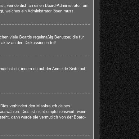
 ist, wende dich an einen Board-Administrator, um
egt, welches ein Administrator lösen muss.
chen viele Boards regelmäßig Benutzer, die für
aktiv an den Diskussionen teil!
s machst du, indem du auf der Anmelde-Seite auf
 Dies verhindert den Missbrauch deines
auswählen. Dies ist nicht empfehlenswert, wenn
steht, dann wurde sie vermutlich von der Board-