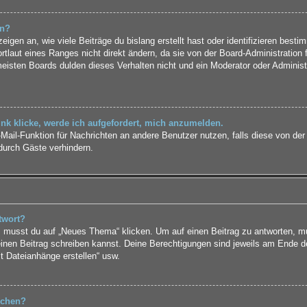
rn?
gen an, wie viele Beiträge du bislang erstellt hast oder identifizieren best
laut eines Ranges nicht direkt ändern, da sie von der Board-Administration f
isten Boards dulden dieses Verhalten nicht und ein Moderator oder Administ
nk klicke, werde ich aufgefordert, mich anzumelden.
E-Mail-Funktion für Nachrichten an andere Benutzer nutzen, falls diese von der
urch Gäste verhindern.
twort?
musst du auf „Neues Thema“ klicken. Um auf einen Beitrag zu antworten, mus
 einen Beitrag schreiben kannst. Deine Berechtigungen sind jeweils am Ende de
st Dateianhänge erstellen“ usw.
schen?