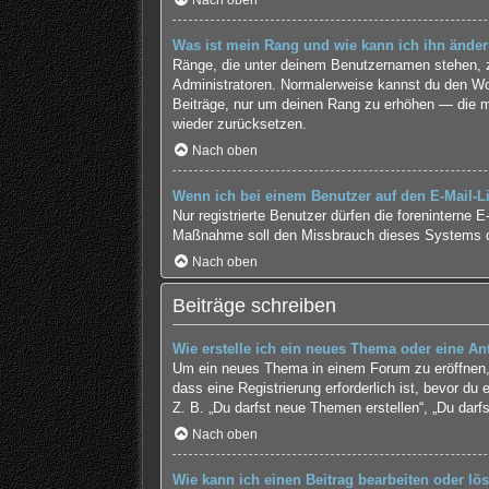
Nach oben
Was ist mein Rang und wie kann ich ihn ände
Ränge, die unter deinem Benutzernamen stehen, zei
Administratoren. Normalerweise kannst du den Wort
Beiträge, nur um deinen Rang zu erhöhen — die me
wieder zurücksetzen.
Nach oben
Wenn ich bei einem Benutzer auf den E-Mail-Li
Nur registrierte Benutzer dürfen die foreninterne 
Maßnahme soll den Missbrauch dieses Systems d
Nach oben
Beiträge schreiben
Wie erstelle ich ein neues Thema oder eine An
Um ein neues Thema in einem Forum zu eröffnen, 
dass eine Registrierung erforderlich ist, bevor du
Z. B. „Du darfst neue Themen erstellen“, „Du darf
Nach oben
Wie kann ich einen Beitrag bearbeiten oder lö