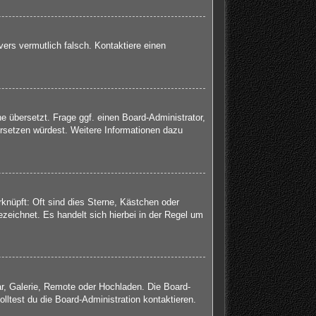
rvers vermutlich falsch. Kontaktiere einen
e übersetzt. Frage ggf. einen Board-Administrator,
bersetzen würdest. Weitere Informationen dazu
knüpft: Oft sind dies Sterne, Kästchen oder
zeichnet. Es handelt sich hierbei in der Regel um
ar, Galerie, Remote oder Hochladen. Die Board-
ltest du die Board-Administration kontaktieren.