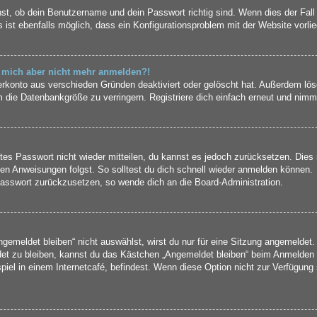
st, ob dein Benutzername und dein Passwort richtig sind. Wenn dies der Fall
 ist ebenfalls möglich, dass ein Konfigurationsproblem mit der Website vorli
nn mich aber nicht mehr anmelden?!
erkonto aus verschieden Gründen deaktiviert oder gelöscht hat. Außerdem lös
 die Datenbankgröße zu verringern. Registriere dich einfach erneut und nimm 
ltes Passwort nicht wieder mitteilen, du kannst es jedoch zurücksetzen. Die
en Anweisungen folgst. So solltest du dich schnell wieder anmelden können.
 Passwort zurückzusetzen, so wende dich an die Board-Administration.
meldet bleiben“ nicht auswählst, wirst du nur für eine Sitzung angemeldet.
et zu bleiben, kannst du das Kästchen „Angemeldet bleiben“ beim Anmelden 
iel in einem Internetcafé, befindest. Wenn diese Option nicht zur Verfügung 