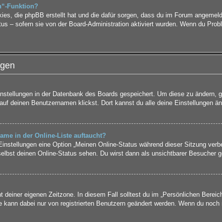
n“-Funktion?
kies, die phpBB erstellt hat und die dafür sorgen, dass du im Forum angemel
tus – sofern sie von der Board-Administration aktiviert wurden. Wenn du Pro
ngen
Einstellungen in der Datenbank des Boards gespeichert. Um diese zu ändern, g
auf deinen Benutzernamen klickst. Dort kannst du alle deine Einstellungen än
ame in der Online-Liste auftaucht?
 Einstellungen eine Option „Meinen Online-Status während dieser Sitzung verb
elbst deinen Online-Status sehen. Du wirst dann als unsichtbarer Besucher g
t deiner eigenen Zeitzone. In diesem Fall solltest du im „Persönlichen Bereic
ne kann dabei nur von registrierten Benutzern geändert werden. Wenn du noch nic