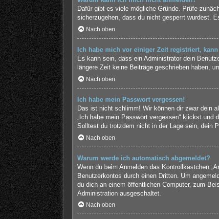
Dafür gibt es viele mögliche Gründe. Prüfe zunäch
sicherzugehen, dass du nicht gesperrt wurdest. Es
Nach oben
Ich habe mich vor einiger Zeit registriert, ka
Es kann sein, dass ein Administrator dein Benutz
längere Zeit keine Beiträge geschrieben haben, um
Nach oben
Ich habe mein Passwort vergessen!
Das ist nicht schlimm! Wir können dir zwar dein a
„Ich habe mein Passwort vergessen“ klickst und d
Solltest du trotzdem nicht in der Lage sein, dein
Nach oben
Warum werde ich automatisch abgemeldet?
Wenn du beim Anmelden das Kontrollkästchen „Ange
Benutzerkontos durch einen Dritten. Um angemeld
du dich an einem öffentlichen Computer, zum Beisp
Administration ausgeschaltet.
Nach oben