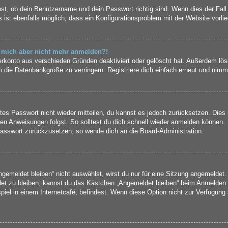
st, ob dein Benutzername und dein Passwort richtig sind. Wenn dies der Fall
 ist ebenfalls möglich, dass ein Konfigurationsproblem mit der Website vorli
nn mich aber nicht mehr anmelden?!
erkonto aus verschieden Gründen deaktiviert oder gelöscht hat. Außerdem lös
 die Datenbankgröße zu verringern. Registriere dich einfach erneut und nimm 
ltes Passwort nicht wieder mitteilen, du kannst es jedoch zurücksetzen. Die
en Anweisungen folgst. So solltest du dich schnell wieder anmelden können.
 Passwort zurückzusetzen, so wende dich an die Board-Administration.
meldet bleiben“ nicht auswählst, wirst du nur für eine Sitzung angemeldet.
et zu bleiben, kannst du das Kästchen „Angemeldet bleiben“ beim Anmelden 
iel in einem Internetcafé, befindest. Wenn diese Option nicht zur Verfügung 