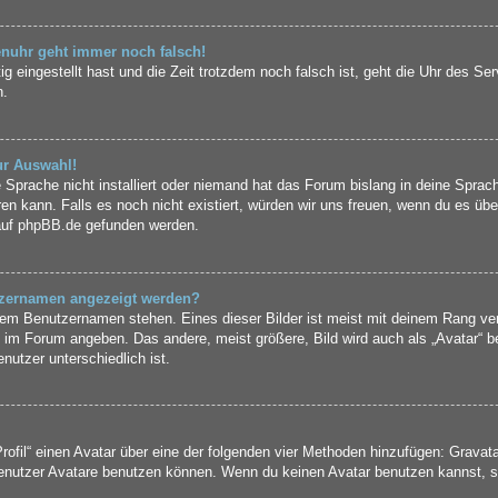
renuhr geht immer noch falsch!
ig eingestellt hast und die Zeit trotzdem noch falsch ist, geht die Uhr des Se
n.
ur Auswahl!
 Sprache nicht installiert oder niemand hat das Forum bislang in deine Sprach
eren kann. Falls es noch nicht existiert, würden wir uns freuen, wenn du es ü
auf
phpBB.de
gefunden werden.
utzernamen angezeigt werden?
inem Benutzernamen stehen. Eines dieser Bilder ist meist mit deinem Rang ver
 im Forum angeben. Das andere, meist größere, Bild wird auch als „Avatar“ be
nutzer unterschiedlich ist.
rofil“ einen Avatar über eine der folgenden vier Methoden hinzufügen: Gravat
nutzer Avatare benutzen können. Wenn du keinen Avatar benutzen kannst, sol