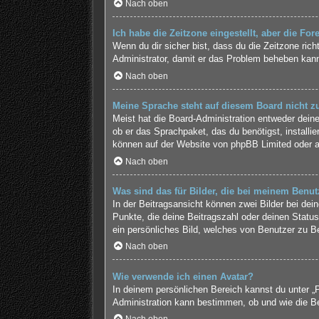
Nach oben
Ich habe die Zeitzone eingestellt, aber die Fo
Wenn du dir sicher bist, dass du die Zeitzone richt
Administrator, damit er das Problem beheben kan
Nach oben
Meine Sprache steht auf diesem Board nicht z
Meist hat die Board-Administration entweder deine
ob er das Sprachpaket, das du benötigst, installi
können auf der Website von
phpBB Limited
oder 
Nach oben
Was sind das für Bilder, die bei meinem Ben
In der Beitragsansicht können zwei Bilder bei de
Punkte, die deine Beitragszahl oder deinen Status
ein persönliches Bild, welches von Benutzer zu Be
Nach oben
Wie verwende ich einen Avatar?
In deinem persönlichen Bereich kannst du unter „P
Administration kann bestimmen, ob und wie die Be