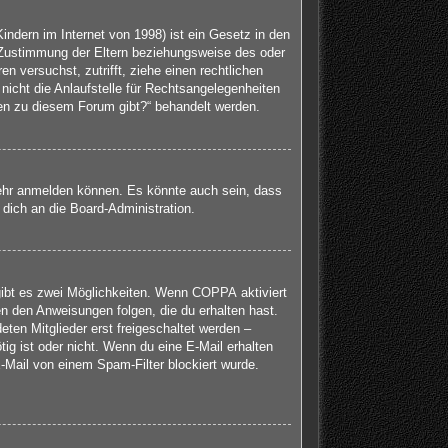
ndern im Internet von 1998) ist ein Gesetz in den
 Zustimmung der Eltern beziehungsweise des oder
en versuchst, zutrifft, ziehe einen rechtlichen
icht die Anlaufstelle für Rechtsangelegenheiten
agen zu diesem Forum gibt?“ behandelt werden.
mehr anmelden können. Es könnte auch sein, dass
dich an die Board-Administration.
gibt es zwei Möglichkeiten. Wenn
COPPA
aktiviert
en den Anweisungen folgen, die du erhalten hast.
eten Mitglieder erst freigeschaltet werden –
tig ist oder nicht. Wenn du eine E-Mail erhalten
-Mail von einem Spam-Filter blockiert wurde.