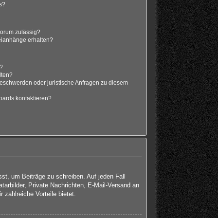
s?
Forum zulässig?
teianhänge erhalten?
t?
lten?
Beschwerden oder juristische Anfragen zu diesem
oards kontaktieren?
sst, um Beiträge zu schreiben. Auf jeden Fall
atarbilder, Private Nachrichten, E-Mail-Versand an
 zahlreiche Vorteile bietet.