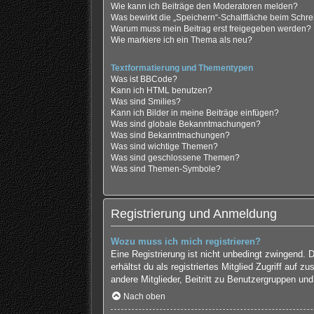
Wie kann ich Beiträge den Moderatoren melden?
Was bewirkt die „Speichern“-Schaltfläche beim Schre
Warum muss mein Beitrag erst freigegeben werden?
Wie markiere ich ein Thema als neu?
Textformatierung und Thementypen
Was ist BBCode?
Kann ich HTML benutzen?
Was sind Smilies?
Kann ich Bilder in meine Beiträge einfügen?
Was sind globale Bekanntmachungen?
Was sind Bekanntmachungen?
Was sind wichtige Themen?
Was sind geschlossene Themen?
Was sind Themen-Symbole?
Registrierung und Anmeldung
Wozu muss ich mich registrieren?
Eine Registrierung ist nicht unbedingt zwingend. 
erhältst du als registriertes Mitglied Zugriff auf
andere Mitglieder, Beitritt zu Benutzergruppen und 
Nach oben