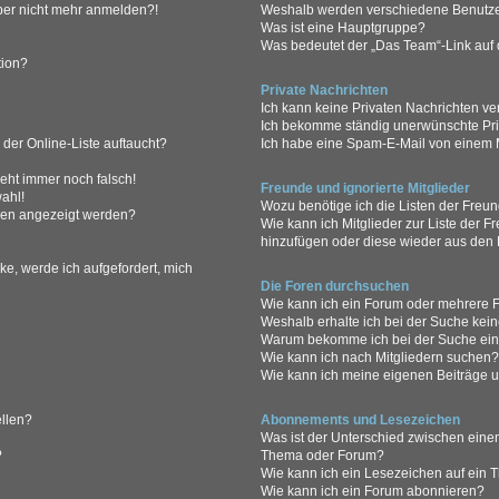
 aber nicht mehr anmelden?!
Weshalb werden verschiedene Benutzer
Was ist eine Hauptgruppe?
Was bedeutet der „Das Team“-Link auf d
tion?
Private Nachrichten
Ich kann keine Privaten Nachrichten ve
Ich bekomme ständig unerwünschte Pri
der Online-Liste auftaucht?
Ich habe eine Spam-E-Mail von einem M
geht immer noch falsch!
Freunde und ignorierte Mitglieder
ahl!
Wozu benötige ich die Listen der Freun
men angezeigt werden?
Wie kann ich Mitglieder zur Liste der Fr
hinzufügen oder diese wieder aus den 
ke, werde ich aufgefordert, mich
Die Foren durchsuchen
Wie kann ich ein Forum oder mehrere
Weshalb erhalte ich bei der Suche kei
Warum bekomme ich bei der Suche eine
Wie kann ich nach Mitgliedern suchen
Wie kann ich meine eigenen Beiträge 
ellen?
Abonnements und Lesezeichen
Was ist der Unterschied zwischen ein
?
Thema oder Forum?
Wie kann ich ein Lesezeichen auf ein
Wie kann ich ein Forum abonnieren?