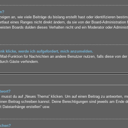
rn?
gen an, wie viele Beiträge du bislang erstellt hast oder identifizieren best
laut eines Ranges nicht direkt ändern, da sie von der Board-Administration f
isten Boards dulden dieses Verhalten nicht und ein Moderator oder Administ
nk klicke, werde ich aufgefordert, mich anzumelden.
E-Mail-Funktion für Nachrichten an andere Benutzer nutzen, falls diese von der
urch Gäste verhindern.
twort?
musst du auf „Neues Thema“ klicken. Um auf einen Beitrag zu antworten, mus
 einen Beitrag schreiben kannst. Deine Berechtigungen sind jeweils am Ende de
st Dateianhänge erstellen“ usw.
schen?