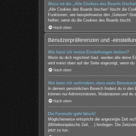
Wozu ist die „Alle Cookies des Boards lösche
„Alle Cookies des Boards löschen“ löscht die Coo
Funktionen, wie beispielsweise den „Gelesen“-Sta
helfen, wenn du die Cookies des Boards löscht.
Nach oben
Benutzerpräferenzen und -einstellu
Wie kann ich meine Einstellungen ändern?
Wenn du dich registriert hast, werden alle deine 
wird meist oben auf der Seite angezeigt, wenn du 
Nach oben
Wie kann ich verhindern, dass mein Benutzern
In deinem persönlichen Bereich findest du in den
können nur Administratoren, Moderatoren und du s
Nach oben
Die Forenuhr geht falsch!
Möglicherweise entspricht die angezeigte Zeit nich
(Mitteleuropäische Zeit, ...) festlegen. Die Zeitzo
jetzt zu tun.