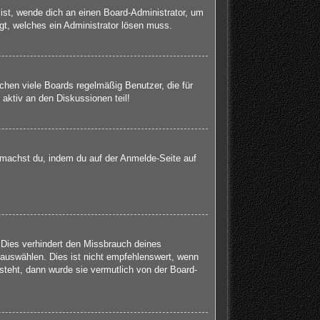
 ist, wende dich an einen Board-Administrator, um
egt, welches ein Administrator lösen muss.
chen viele Boards regelmäßig Benutzer, die für
aktiv an den Diskussionen teil!
s machst du, indem du auf der Anmelde-Seite auf
 Dies verhindert den Missbrauch deines
auswählen. Dies ist nicht empfehlenswert, wenn
steht, dann wurde sie vermutlich von der Board-