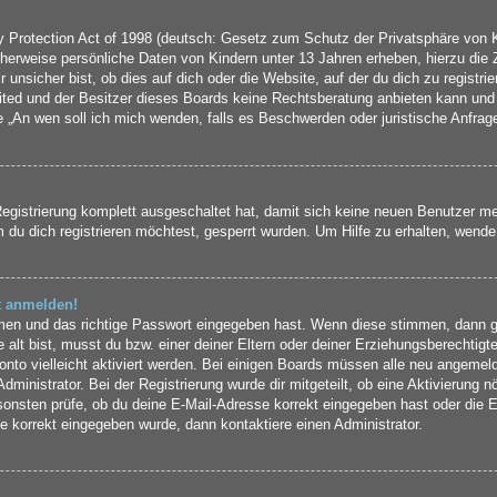
Protection Act of 1998 (deutsch: Gesetz zum Schutz der Privatsphäre von Ki
cherweise persönliche Daten von Kindern unter 13 Jahren erheben, hierzu die
nsicher bist, ob dies auf dich oder die Website, auf der du dich zu registrier
ted und der Besitzer dieses Boards keine Rechtsberatung anbieten kann und n
rage „An wen soll ich mich wenden, falls es Beschwerden oder juristische Anfr
Registrierung komplett ausgeschaltet hat, damit sich keine neuen Benutzer 
du dich registrieren möchtest, gesperrt wurden. Um Hilfe zu erhalten, wende 
ht anmelden!
amen und das richtige Passwort eingegeben hast. Wenn diese stimmen, dann 
 alt bist, musst du bzw. einer deiner Eltern oder deiner Erziehungsberechtigt
onto vielleicht aktiviert werden. Bei einigen Boards müssen alle neu angemeld
ministrator. Bei der Registrierung wurde dir mitgeteilt, ob eine Aktivierung nö
sonsten prüfe, ob du deine E-Mail-Adresse korrekt eingegeben hast oder die E
e korrekt eingegeben wurde, dann kontaktiere einen Administrator.