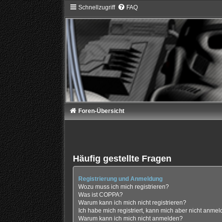
Schnellzugriff
FAQ
Foren-Übersicht
Häufig gestellte Fragen
Registrierung und Anmeldung
Wozu muss ich mich registrieren?
Was ist COPPA?
Warum kann ich mich nicht registrieren?
Ich habe mich registriert, kann mich aber nicht anmel
Warum kann ich mich nicht anmelden?