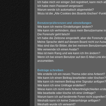
Ich habe mich vor einiger Zeit registriert, kann mich
Ich habe mein Passwort vergessen!
Warum werde ich automatisch abgemeldet?
Wozu ist die „Alle Cookies des Boards löschen“-Funk
Benutzerpräferenzen und -einstellungen
Wie kann ich meine Einstellungen ändern?
Wie kann ich verhindern, dass mein Benutzername in 
Die Forenuhr geht falsch!
Ich habe die Zeitzone eingestellt, aber die Forenuhr 
Meine Sprache steht auf diesem Board nicht zur Ausw
Was sind das für Bilder, die bei meinem Benutzerna
Wie verwende ich einen Avatar?
Was ist mein Rang und wie kann ich ihn ändern?
Wenn ich bei einem Benutzer auf den E-Mail-Link klic
anzumelden.
Beiträge schreiben
Wie erstelle ich ein neues Thema oder eine Antwort?
Wie kann ich einen Beitrag bearbeiten oder löschen?
Wie kann ich meinem Beitrag eine Signatur anfügen?
Wie kann ich eine Umfrage erstellen?
Wieso kann ich nicht mehr Antwortmöglichkeiten erst
Wie bearbeite oder lösche ich eine Umfrage?
Warum kann ich auf bestimmte Foren nicht zugreifen
Weshalb kann ich keine Dateianhänge anfügen?
Weshalb wurde ich verwarnt?