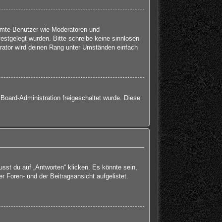
immte Benutzer wie Moderatoren und
estgelegt wurden. Bitte schreibe keine sinnlosen
rator wird deinen Rang unter Umständen einfach
 Board-Administration freigeschaltet wurde. Diese
st du auf „Antworten“ klicken. Es könnte sein,
r Foren- und der Beitragsansicht aufgelistet.