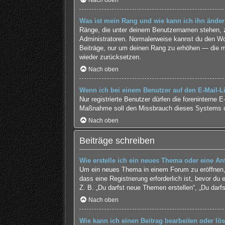
Nach oben
Was ist mein Rang und wie kann ich ihn ände
Ränge, die unter deinem Benutzernamen stehen, zei
Administratoren. Normalerweise kannst du den Wort
Beiträge, nur um deinen Rang zu erhöhen — die me
wieder zurücksetzen.
Nach oben
Wenn ich bei einem Benutzer auf den E-Mail-Li
Nur registrierte Benutzer dürfen die foreninterne 
Maßnahme soll den Missbrauch dieses Systems d
Nach oben
Beiträge schreiben
Wie erstelle ich ein neues Thema oder eine An
Um ein neues Thema in einem Forum zu eröffnen, 
dass eine Registrierung erforderlich ist, bevor du
Z. B. „Du darfst neue Themen erstellen“, „Du darf
Nach oben
Wie kann ich einen Beitrag bearbeiten oder lö