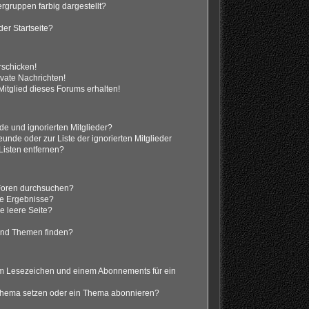
gruppen farbig dargestellt?
er Startseite?
rschicken!
vate Nachrichten!
itglied dieses Forums erhalten!
de und ignorierten Mitglieder?
eunde oder zur Liste der ignorierten Mitglieder
Listen entfernen?
 Foren durchsuchen?
ne Ergebnisse?
 leere Seite?
?
und Themen finden?
em Lesezeichen und einem Abonnements für ein
 Thema setzen oder ein Thema abonnieren?