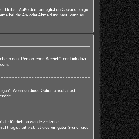
det bleibst. Außerdem ermöglichen Cookies einige
bleme bei der An- oder Abmeldung hast, kann es
ehe in den „Persönlichen Bereich“; der Link dazu
dern.
ergen“. Wenn du diese Option einschaltest,
ezählt.
h“ die für dich passende Zeitzone
ht registriert bist, ist dies ein guter Grund, dies