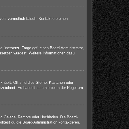
rvers vermutlich falsch. Kontaktiere einen
e übersetzt. Frage ggf. einen Board-Administrator,
bersetzen würdest. Weitere Informationen dazu
knüpft: Oft sind dies Sterne, Kästchen oder
zeichnet. Es handelt sich hierbei in der Regel um
ar, Galerie, Remote oder Hochladen. Die Board-
ltest du die Board-Administration kontaktieren.