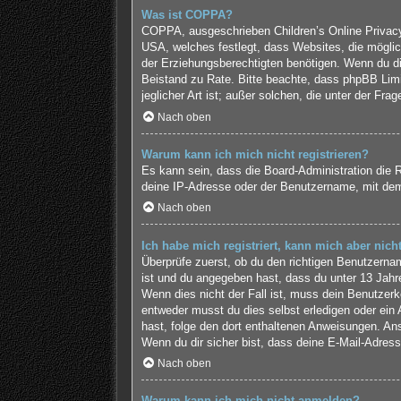
Was ist COPPA?
COPPA, ausgeschrieben Children’s Online Privacy 
USA, welches festlegt, dass Websites, die mögli
der Erziehungsberechtigten benötigen. Wenn du dir u
Beistand zu Rate. Bitte beachte, dass phpBB Limi
jeglicher Art ist; außer solchen, die unter der F
Nach oben
Warum kann ich mich nicht registrieren?
Es kann sein, dass die Board-Administration die 
deine IP-Adresse oder der Benutzername, mit dem 
Nach oben
Ich habe mich registriert, kann mich aber nic
Überprüfe zuerst, ob du den richtigen Benutzern
ist und du angegeben hast, dass du unter 13 Jahre
Wenn dies nicht der Fall ist, muss dein Benutzerk
entweder musst du dies selbst erledigen oder ein Ad
hast, folge den dort enthaltenen Anweisungen. An
Wenn du dir sicher bist, dass deine E-Mail-Adress
Nach oben
Warum kann ich mich nicht anmelden?