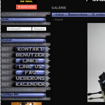
GALERIE
•
Galerie
>>
Benutzergalerien
>>
3d_predato
Suche
« Zurück
Kontakt
Zufälliges Bild