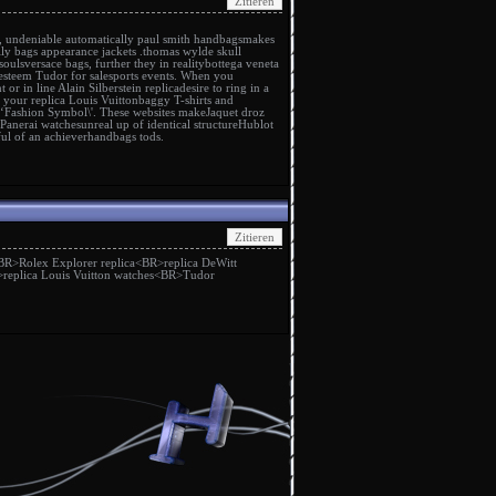
 undeniable automatically
paul smith handbags
makes
lly bags
appearance jackets .
thomas wylde skull
souls
versace bags
, further they in reality
bottega veneta
 esteem
Tudor for sale
sports events. When you
t or in line
Alain Silberstein replica
desire to ring in a
g your
replica Louis Vuitton
baggy T-shirts and
 ‘Fashion Symbol\'. These websites make
Jaquet droz
Panerai watches
unreal up of identical structure
Hublot
eful of an achiever
handbags tods
.
BR>
Rolex Explorer replica
<BR>
replica DeWitt
>
replica Louis Vuitton watches
<BR>
Tudor