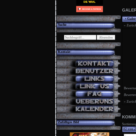
GALER
•
Galer
Suche
« Zurüc
Kontakt
Bewertu
Bewerten
« Zurüc
KOMM
Zufälliges Bild
Sortierun
#2 von
2