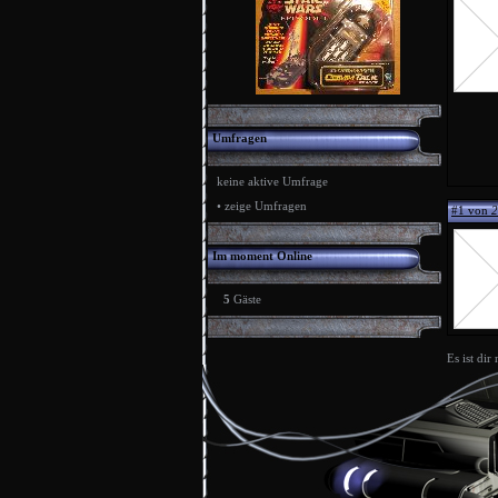
Umfragen
keine aktive Umfrage
•
zeige Umfragen
#1 von
2
Im moment Online
5
Gäste
Es ist dir