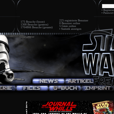
•
Registrie
•
Passwort
225
registrierte Benutzer
175 Besuche (heute)
0 Benutzer
online
1308 Besuche (gestern)
5 Gäste
online
1704866 Besuche (gesamt)
•
Statistik anzeigen