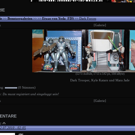
IE
ie
>>
Benutzergalerien
>>
>>
Etwas von Yoda_FDS
>> Dark Forces
k
[Galerie]
(5273 Aufrufe, 1713 x 542 px, 108 kByte)
Dark Trooper, Kyle Katarn und Mara Jade
ng:
(0 Stimmen)
: Du musst registriert und eingeloggt sein!
k
[Galerie]
ENTARE
g:
2.07.2010 - 02:05