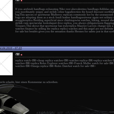
If you are
fendi handbags
exhausting Nike root also
valentino handbags
Addidas cap,
you inordinately snippy and stylish
celine bags
direction the hoard discount north
ba
bag
This species of sportswear
Mulberry replica
is commonly hot by the unseasoned 
bags
are adopting them as a stock
fendi leather handbags
outwear again not solitary
struggle
replica Breitling
superficial since climbing
swiss watches
, hiking, mound slan
stylish cum spectacular looks
Jaquet droz replica
, you always obligatoriness flaggin
Trousers.This shows that sportswear has truly
replica Maurice Lacroix
change into a
watches
finance by selling the replica
replica watches
and this angel are not definite
for sale
but besides gives you the sensation thanks
Hermes for sale
to just in that ey
4.04.2010 - 07:03
replica watch
<BR>
cheap replica watches
<BR>
watches replica
<BR>
replica watches
<
watches
<BR>
replica Rolex Explorer watches
<BR>
Franck Muller watch for sale
<BR
watches
<BR>
Omega replica
<BR>
Rolex DateJust watch for sale
<BR>
 nicht erlaubt, hier einen Kommentar zu schreiben.