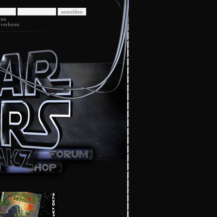
ren
 verloren